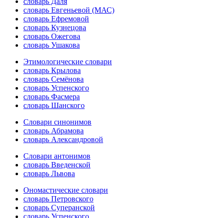
словарь Даля
словарь Евгеньевой (МАС)
словарь Ефремовой
словарь Кузнецова
словарь Ожегова
словарь Ушакова
Этимологические словари
словарь Крылова
словарь Семёнова
словарь Успенского
словарь Фасмера
словарь Шанского
Словари синонимов
словарь Абрамова
словарь Александровой
Словари антонимов
словарь Введенской
словарь Львова
Ономастические словари
словарь Петровского
словарь Суперанской
словарь Успенского