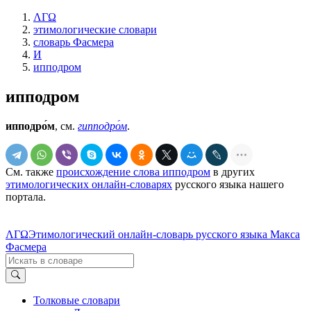
ΛΓΩ
этимологические словари
словарь Фасмера
И
ипподром
ипподром
ипподро́м
, см.
гипподро́м
.
См. также
происхождение слова ипподром
в других
этимологических онлайн-словарях
русского языка нашего
портала.
ΛΓΩ
Этимологический онлайн-словарь русского языка Макса
Фасмера
Толковые словари