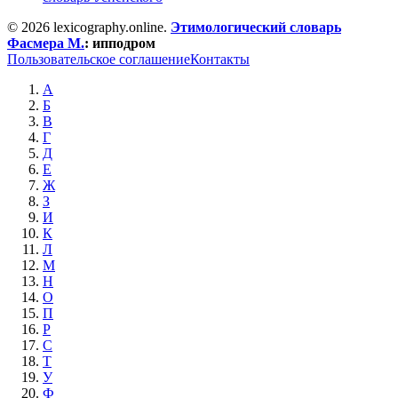
© 2026 lexicography.online.
Этимологический словарь
Фасмера М.
:
ипподром
Пользовательское соглашение
Контакты
А
Б
В
Г
Д
Е
Ж
З
И
К
Л
М
Н
О
П
Р
С
Т
У
Ф