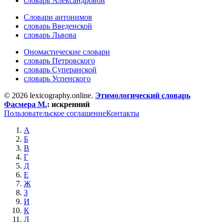
словарь Александровой
Словари антонимов
словарь Введенской
словарь Львова
Ономастические словари
словарь Петровского
словарь Суперанской
словарь Успенского
© 2026 lexicography.online.
Этимологический словарь
Фасмера М.
:
искренний
Пользовательское соглашение
Контакты
А
Б
В
Г
Д
Е
Ж
З
И
К
Л