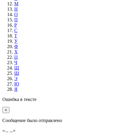
М
Н
О
П
Р
С
Т
У
Ф
Х
Ц
Ч
Ш
Щ
Э
Ю
Я
Ошибка в тексте
×
Cообщение было отправлено
«...
...»