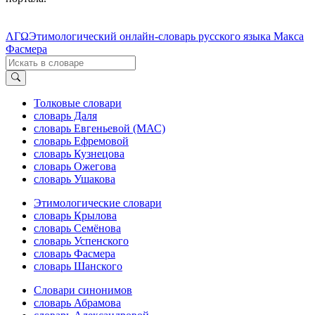
ΛΓΩ
Этимологический онлайн-словарь русского языка Макса
Фасмера
Толковые словари
словарь Даля
словарь Евгеньевой (МАС)
словарь Ефремовой
словарь Кузнецова
словарь Ожегова
словарь Ушакова
Этимологические словари
словарь Крылова
словарь Семёнова
словарь Успенского
словарь Фасмера
словарь Шанского
Словари синонимов
словарь Абрамова