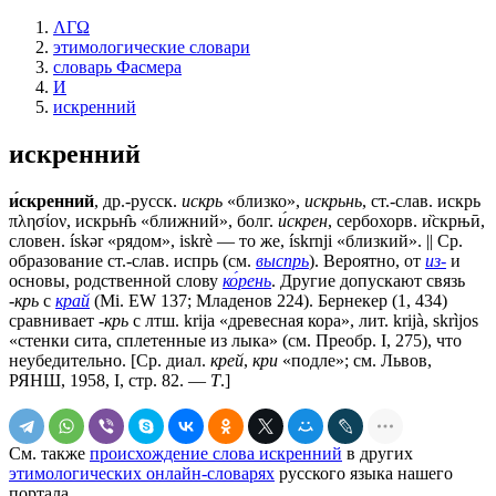
ΛΓΩ
этимологические словари
словарь Фасмера
И
искренний
искренний
и́скренний
, др.-русск.
искрь
«близко»,
искрьнь
, ст.-слав.
искрь
πλησίον,
искрьн̂ь
«ближний», болг.
и́скрен
, сербохорв. и̏скрњӣ,
словен. ískǝr «рядом», iskrè — то же, ískrnji «близкий». || Ср.
образование ст.-слав.
испрь
(см.
выспрь
). Вероятно, от
из-
и
основы, родственной слову
ко́рень
. Другие допускают связь
-крь
с
край
(Мi. ЕW 137; Младенов 224). Бернекер (1, 434)
сравнивает
-крь
с лтш. krijа «древесная кора», лит. krijà, skrìjos
«стенки сита, сплетенные из лыка» (см. Преобр. I, 275), что
неубедительно. [Ср. диал.
крей
,
кри
«подле»; см. Львов,
РЯНШ, 1958, I, стр. 82. —
Т
.]
См. также
происхождение слова искренний
в других
этимологических онлайн-словарях
русского языка нашего
портала.