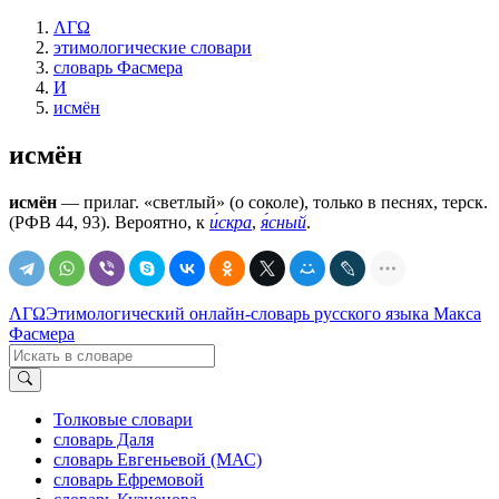
ΛΓΩ
этимологические словари
словарь Фасмера
И
исмён
исмён
исмён
— прилаг. «светлый» (о соколе), только в песнях, терск.
(РФВ 44, 93). Вероятно, к
и́скра
,
я́сный
.
ΛΓΩ
Этимологический онлайн-словарь русского языка Макса
Фасмера
Толковые словари
словарь Даля
словарь Евгеньевой (МАС)
словарь Ефремовой