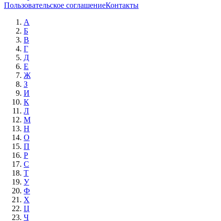
Пользовательское соглашение
Контакты
А
Б
В
Г
Д
Е
Ж
З
И
К
Л
М
Н
О
П
Р
С
Т
У
Ф
Х
Ц
Ч