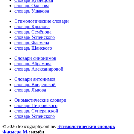
словарь Кузнецова
словарь Ожегова
словарь Ушакова
Этимологические словари
словарь Крылова
словарь Семёнова
словарь Успенского
словарь Фасмера
словарь Шанского
Словари синонимов
словарь Абрамова
словарь Александровой
Словари антонимов
словарь Введенской
словарь Львова
Ономастические словари
словарь Петровского
словарь Суперанской
словарь Успенского
© 2026 lexicography.online.
Этимологический словарь
Фасмера М.
:
исмён