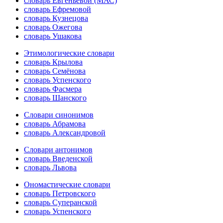
словарь Евгеньевой (МАС)
словарь Ефремовой
словарь Кузнецова
словарь Ожегова
словарь Ушакова
Этимологические словари
словарь Крылова
словарь Семёнова
словарь Успенского
словарь Фасмера
словарь Шанского
Словари синонимов
словарь Абрамова
словарь Александровой
Словари антонимов
словарь Введенской
словарь Львова
Ономастические словари
словарь Петровского
словарь Суперанской
словарь Успенского