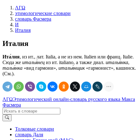
ΛΓΩ
этимологические словари
словарь Фасмера
И
Италия
Италия
Ита́лия
, из ит., лат. Italia, а не из нем. Italien или франц. Italie.
Сюда же
италья́нец
из ит. italiano, а также диал.
италья́нка
,
талья́нка
«вид гармони»,
италья́нщик
«гармонист», кашинск.
(См.).
ΛΓΩ
Этимологический онлайн-словарь русского языка Макса
Фасмера
Толковые словари
словарь Даля