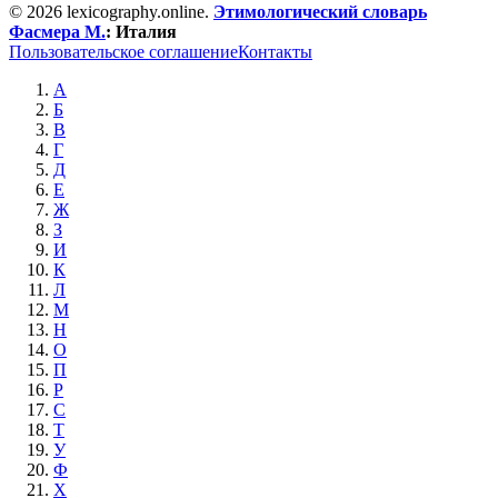
© 2026 lexicography.online.
Этимологический словарь
Фасмера М.
:
Италия
Пользовательское соглашение
Контакты
А
Б
В
Г
Д
Е
Ж
З
И
К
Л
М
Н
О
П
Р
С
Т
У
Ф
Х