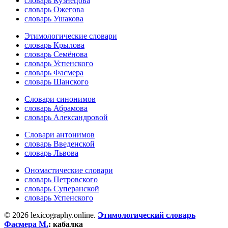
словарь Кузнецова
словарь Ожегова
словарь Ушакова
Этимологические словари
словарь Крылова
словарь Семёнова
словарь Успенского
словарь Фасмера
словарь Шанского
Словари синонимов
словарь Абрамова
словарь Александровой
Словари антонимов
словарь Введенской
словарь Львова
Ономастические словари
словарь Петровского
словарь Суперанской
словарь Успенского
© 2026 lexicography.online.
Этимологический словарь
Фасмера М.
:
кабалка