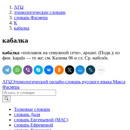
ΛΓΩ
этимологические словари
словарь Фасмера
К
кабалка
кабалка
каба́лка
«поплавок на семужной сети», арханг. (Подв.); из
фин. kараlо — то же; см. Калима 96 и сл. Ср.
кабелёк
.
ΛΓΩ
Этимологический онлайн-словарь русского языка Макса
Фасмера
Толковые словари
словарь Даля
словарь Евгеньевой (МАС)
словарь Ефремовой