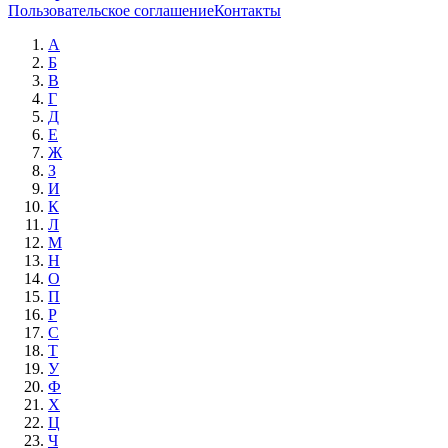
Пользовательское соглашение
Контакты
А
Б
В
Г
Д
Е
Ж
З
И
К
Л
М
Н
О
П
Р
С
Т
У
Ф
Х
Ц
Ч