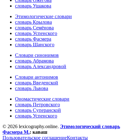
словарь Ожегова
словарь Ушакова
Этимологические словари
словарь Крылова
словарь Семёнова
словарь Успенского
словарь Фасмера
словарь Шанского
Словари синонимов
словарь Абрамова
словарь Александровой
Словари антонимов
словарь Введенской
словарь Львова
Ономастические словари
словарь Петровского
словарь Суперанской
словарь Успенского
© 2026 lexicography.online.
Этимологический словарь
Фасмера М.
:
каваш
Пользовательское соглашение
Контакты