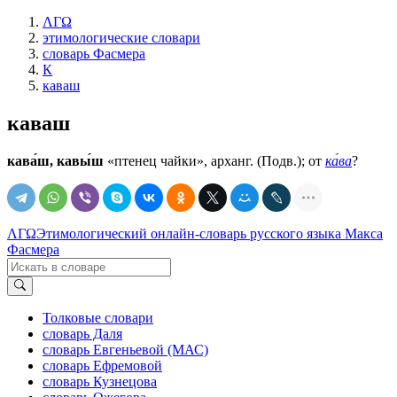
ΛΓΩ
этимологические словари
словарь Фасмера
К
каваш
каваш
кава́ш, кавы́ш
«птенец чайки», арханг. (Подв.); от
ка́ва
?
ΛΓΩ
Этимологический онлайн-словарь русского языка Макса
Фасмера
Толковые словари
словарь Даля
словарь Евгеньевой (МАС)
словарь Ефремовой
словарь Кузнецова