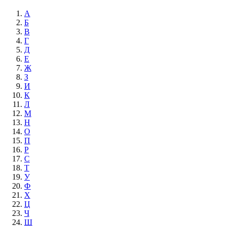
А
Б
В
Г
Д
Е
Ж
З
И
К
Л
М
Н
О
П
Р
С
Т
У
Ф
Х
Ц
Ч
Ш