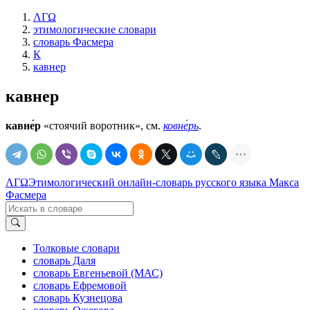
ΛΓΩ
этимологические словари
словарь Фасмера
К
кавнер
кавнер
кавне́р
«стоячий воротник», см.
ковне́рь
.
ΛΓΩ
Этимологический онлайн-словарь русского языка Макса
Фасмера
Толковые словари
словарь Даля
словарь Евгеньевой (МАС)
словарь Ефремовой
словарь Кузнецова