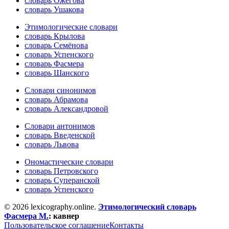
словарь Ожегова
словарь Ушакова
Этимологические словари
словарь Крылова
словарь Семёнова
словарь Успенского
словарь Фасмера
словарь Шанского
Словари синонимов
словарь Абрамова
словарь Александровой
Словари антонимов
словарь Введенской
словарь Львова
Ономастические словари
словарь Петровского
словарь Суперанской
словарь Успенского
© 2026 lexicography.online.
Этимологический словарь
Фасмера М.
:
кавнер
Пользовательское соглашение
Контакты