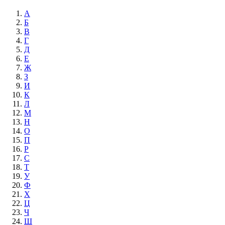
А
Б
В
Г
Д
Е
Ж
З
И
К
Л
М
Н
О
П
Р
С
Т
У
Ф
Х
Ц
Ч
Ш