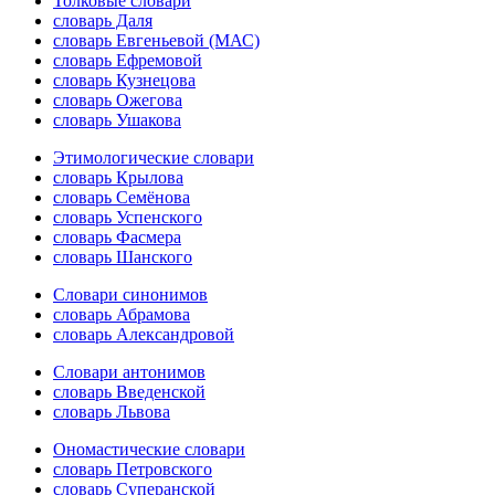
Толковые словари
словарь Даля
словарь Евгеньевой (МАС)
словарь Ефремовой
словарь Кузнецова
словарь Ожегова
словарь Ушакова
Этимологические словари
словарь Крылова
словарь Семёнова
словарь Успенского
словарь Фасмера
словарь Шанского
Словари синонимов
словарь Абрамова
словарь Александровой
Словари антонимов
словарь Введенской
словарь Львова
Ономастические словари
словарь Петровского
словарь Суперанской