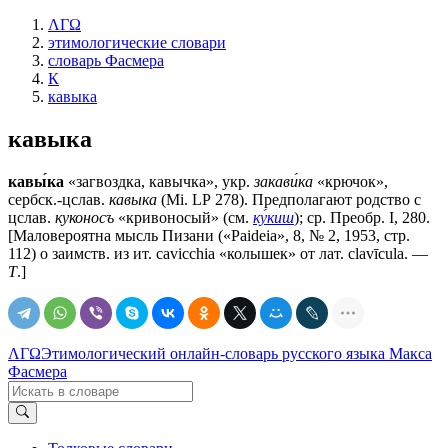
ΛΓΩ
этимологические словари
словарь Фасмера
К
кавыка
кавыка
кавы́ка
«загвоздка, кавычка», укр.
закави́ка
«крючок»,
сербск.-цслав.
кавыка
(Мi. LР 278). Предполагают родство с
цслав.
куконосъ
«кривоносый» (см.
ку́киш
); ср. Преобр. I, 280.
[Маловероятна мысль Пизани («Раidеiа», 8, № 2, 1953, стр.
112) о заимств. из ит. саviссhiа «колышек» от лат. сlаvīсulа. —
Т
.]
ΛΓΩ
Этимологический онлайн-словарь русского языка Макса
Фасмера