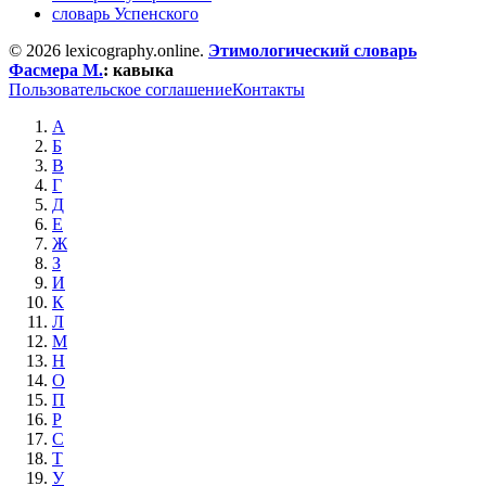
словарь Успенского
© 2026 lexicography.online.
Этимологический словарь
Фасмера М.
:
кавыка
Пользовательское соглашение
Контакты
А
Б
В
Г
Д
Е
Ж
З
И
К
Л
М
Н
О
П
Р
С
Т
У