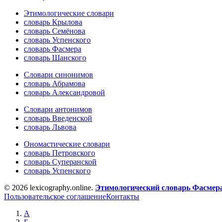
Этимологические словари
словарь Крылова
словарь Семёнова
словарь Успенского
словарь Фасмера
словарь Шанского
Словари синонимов
словарь Абрамова
словарь Александровой
Словари антонимов
словарь Введенской
словарь Львова
Ономастические словари
словарь Петровского
словарь Суперанской
словарь Успенского
© 2026 lexicography.online.
Этимологический словарь Фасмер
Пользовательское соглашение
Контакты
А