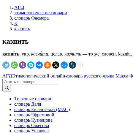
ΛΓΩ
этимологические словари
словарь Фасмера
К
казнить
казнить
казни́ть
, укр.
казни́ти
, цслав.
казнити
— то же, словен. kazníti,
ΛΓΩ
Этимологический онлайн-словарь русского языка Макса 
Толковые словари
словарь Даля
словарь Евгеньевой (МАС)
словарь Ефремовой
словарь Кузнецова
словарь Ожегова
словарь Ушакова