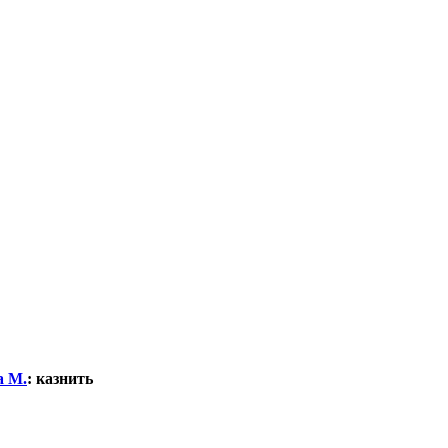
а М.
:
казнить