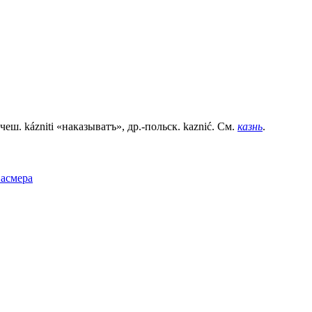
 чеш. kázniti «наказыватъ», др.-польск. kaznić. См.
казнь
.
Фасмера