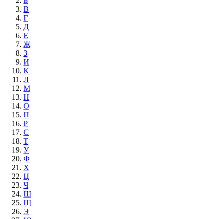
Б
В
Г
Д
Е
Ж
З
И
К
Л
М
Н
О
П
Р
С
Т
У
Ф
Х
Ц
Ч
Ш
Щ
Э