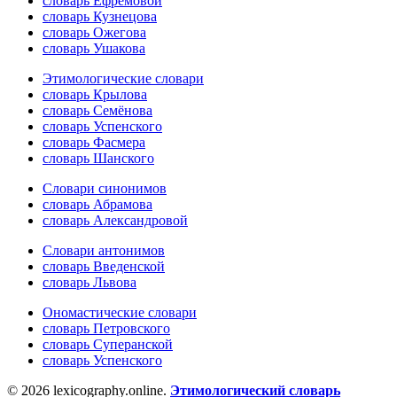
словарь Ефремовой
словарь Кузнецова
словарь Ожегова
словарь Ушакова
Этимологические словари
словарь Крылова
словарь Семёнова
словарь Успенского
словарь Фасмера
словарь Шанского
Словари синонимов
словарь Абрамова
словарь Александровой
Словари антонимов
словарь Введенской
словарь Львова
Ономастические словари
словарь Петровского
словарь Суперанской
словарь Успенского
© 2026 lexicography.online.
Этимологический словарь