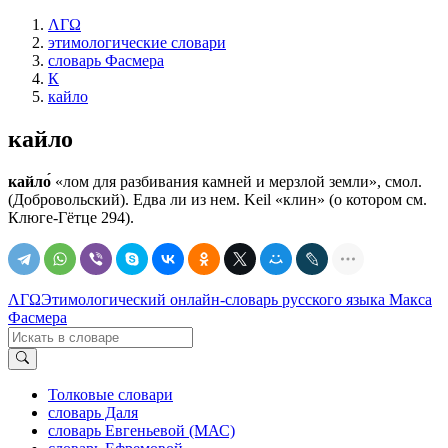
ΛΓΩ
этимологические словари
словарь Фасмера
К
кайло
кайло
кайло́
«лом для разбивания камней и мерзлой земли», смол.
(Добровольский). Едва ли из нем. Keil «клин» (о котором см.
Клюге-Гётце 294).
ΛΓΩ
Этимологический онлайн-словарь русского языка Макса
Фасмера
Толковые словари
словарь Даля
словарь Евгеньевой (МАС)