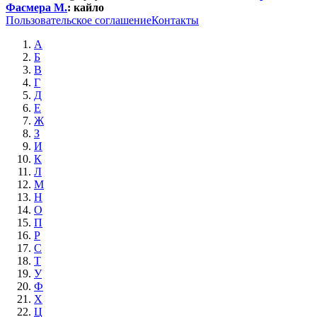
Фасмера М.
:
кайло
Пользовательское соглашение
Контакты
А
Б
В
Г
Д
Е
Ж
З
И
К
Л
М
Н
О
П
Р
С
Т
У
Ф
Х
Ц