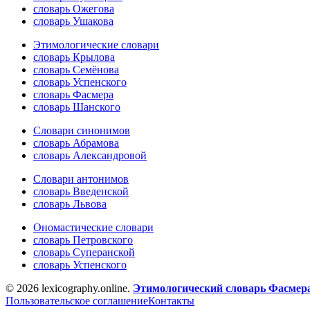
словарь Ожегова
словарь Ушакова
Этимологические словари
словарь Крылова
словарь Семёнова
словарь Успенского
словарь Фасмера
словарь Шанского
Словари синонимов
словарь Абрамова
словарь Александровой
Словари антонимов
словарь Введенской
словарь Львова
Ономастические словари
словарь Петровского
словарь Суперанской
словарь Успенского
© 2026 lexicography.online.
Этимологический словарь Фасмер
Пользовательское соглашение
Контакты