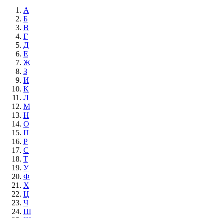
А
Б
В
Г
Д
Е
Ж
З
И
К
Л
М
Н
О
П
Р
С
Т
У
Ф
Х
Ц
Ч
Ш