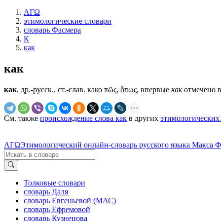
ΛΓΩ
этимологические словари
словарь Фасмера
К
как
как
как
, др.-русск., ст.-слав.
како
πῶς, ὅπως, впервые
как
отмечено в
См. также
происхождение слова как
в других
этимологических
ΛΓΩ
Этимологический онлайн-словарь русского языка Макса 
Толковые словари
словарь Даля
словарь Евгеньевой (МАС)
словарь Ефремовой
словарь Кузнецова