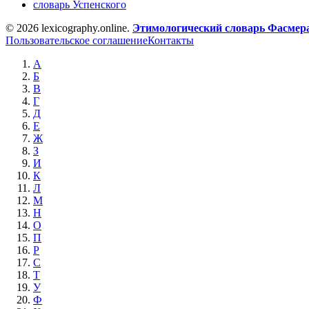
словарь Успенского
© 2026 lexicography.online.
Этимологический словарь Фасмер
Пользовательское соглашение
Контакты
А
Б
В
Г
Д
Е
Ж
З
И
К
Л
М
Н
О
П
Р
С
Т
У
Ф