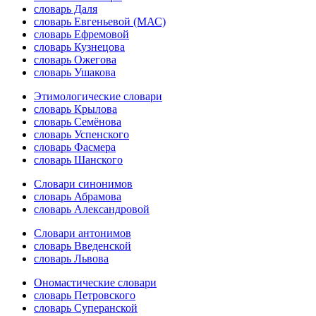
словарь Даля
словарь Евгеньевой (МАС)
словарь Ефремовой
словарь Кузнецова
словарь Ожегова
словарь Ушакова
Этимологические словари
словарь Крылова
словарь Семёнова
словарь Успенского
словарь Фасмера
словарь Шанского
Словари синонимов
словарь Абрамова
словарь Александровой
Словари антонимов
словарь Введенской
словарь Львова
Ономастические словари
словарь Петровского
словарь Суперанской