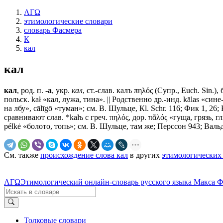
ΛΓΩ
этимологические словари
словарь Фасмера
К
кал
кал
кал
, род. п.
-а
, укр.
кал
, ст.-слав.
калъ
πηλός (Супр., Еuсh. Sin.), 
польск. kаł «кал, лужа, тина». || Родственно др.-инд. kālas «си
на лбу», cālīgō «туман»; см. В. Шульце, Кl. Schr. 116; Фик 1, 2
сравнивают слав. *kalъ с греч. πηλός, дор. πᾶλός «гуща, грязь, г
pélkė «болото, топь»; см. В. Шульце, там же; Перссон 943; Вальд
См. также
происхождение слова кал
в других
этимологических
ΛΓΩ
Этимологический онлайн-словарь русского языка Макса 
Толковые словари