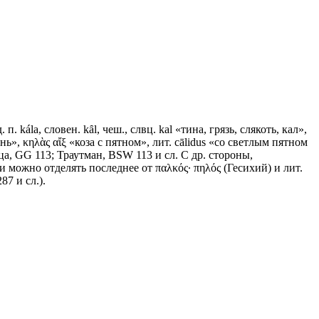
. п. kála, словен. kȃl, чеш., слвц. kаl «тина, грязь, слякоть, кал»,
нь», κηλὰς αἴξ «коза с пятном», лит. cālidus «со светлым пятном
ица, GG 113; Траутман, ВSW 113 и сл. С др. стороны,
а ли можно отделять последнее от παλκός· πηλός (Гесихий) и лит.
87 и сл.).