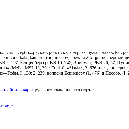
болг.
кал
, сербохорв. ка̏о, род. п. кȃла «грязь, лужа», чакав. kál, род
не-черный», kаlаŋkаm «пятно, позор», греч. κηλὰς ἡμέρα «черный де
6; ВВ 2, 197; Бецценбергер, ВВ 16, 246; Эрисман, РВВ 20, 57; Цуп
лина» (Мейе, МSL 13, 291; Еt. 418, «Slavia», 3, 676 и сл.); но едв
е—Гофм. I, 139; 2, 239, вопреки Бернекеру (1, 476) и Преобр. (I, 2
 онлайн-словарях
русского языка нашего портала.
Фасмера