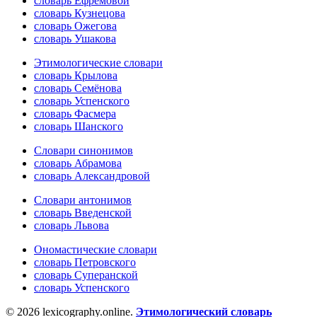
словарь Ефремовой
словарь Кузнецова
словарь Ожегова
словарь Ушакова
Этимологические словари
словарь Крылова
словарь Семёнова
словарь Успенского
словарь Фасмера
словарь Шанского
Словари синонимов
словарь Абрамова
словарь Александровой
Словари антонимов
словарь Введенской
словарь Львова
Ономастические словари
словарь Петровского
словарь Суперанской
словарь Успенского
© 2026 lexicography.online.
Этимологический словарь