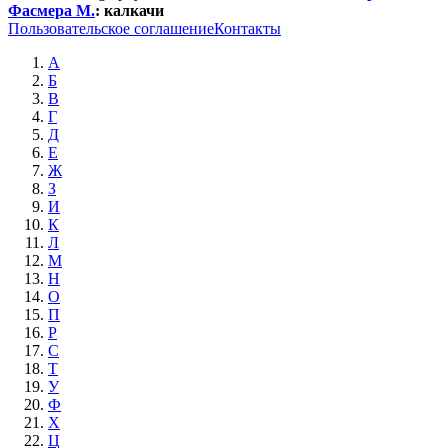
Фасмера М.
:
калкачи
Пользовательское соглашение
Контакты
А
Б
В
Г
Д
Е
Ж
З
И
К
Л
М
Н
О
П
Р
С
Т
У
Ф
Х
Ц