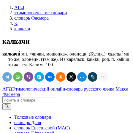
ΛΓΩ
этимологические словари
словарь Фасмера
К
калкачи
калкачи
калкачи́
мн. «яички, мошонка», олонецк. (Кулик.),
калаши́
мн.
— то же, олонецк. (там же). Из карельск. kalkku, род. п. kalkun
— то же; см. Калима 100.
ΛΓΩ
Этимологический онлайн-словарь русского языка Макса
Фасмера
Толковые словари
словарь Даля
словарь Евгеньевой (МАС)