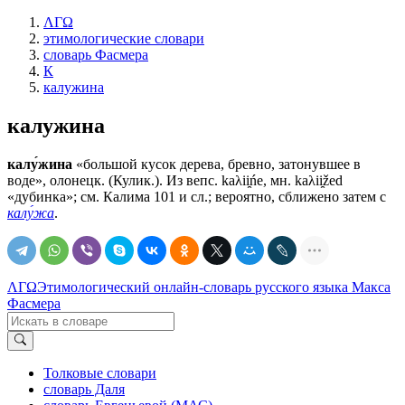
ΛΓΩ
этимологические словари
словарь Фасмера
К
калужина
калужина
калу́жина
«большой кусок дерева, бревно, затонувшее в
воде», олонецк. (Кулик.). Из вепс. kaλii̯ńe, мн. kaλii̯žed
«дубинка»; см. Калима 101 и сл.; вероятно, сближено затем с
калу́жа
.
ΛΓΩ
Этимологический онлайн-словарь русского языка Макса
Фасмера
Толковые словари
словарь Даля