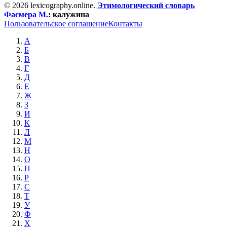
© 2026 lexicography.online.
Этимологический словарь
Фасмера М.
:
калужина
Пользовательское соглашение
Контакты
А
Б
В
Г
Д
Е
Ж
З
И
К
Л
М
Н
О
П
Р
С
Т
У
Ф
Х