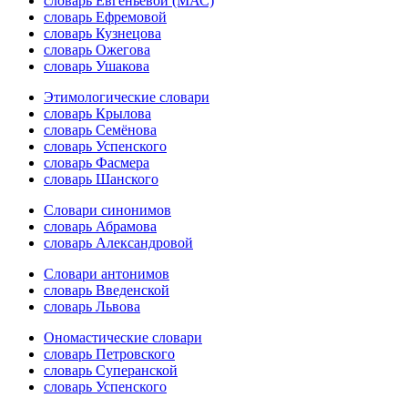
словарь Евгеньевой (МАС)
словарь Ефремовой
словарь Кузнецова
словарь Ожегова
словарь Ушакова
Этимологические словари
словарь Крылова
словарь Семёнова
словарь Успенского
словарь Фасмера
словарь Шанского
Словари синонимов
словарь Абрамова
словарь Александровой
Словари антонимов
словарь Введенской
словарь Львова
Ономастические словари
словарь Петровского
словарь Суперанской
словарь Успенского