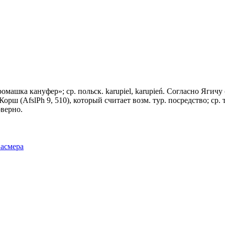
омашка кануфер»; ср. польск. karupiel, karupień. Согласно Ягичу 
ш (AfslPh 9, 510), который считает возм. тур. посредство; ср. ту
оверно.
Фасмера