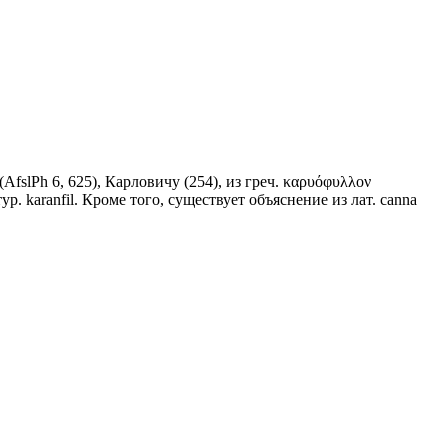
(AfslPh 6, 625), Карловичу (254), из греч. καρυόφυλλον
р. karanfil. Кроме того, существует объяснение из лат. саnnа