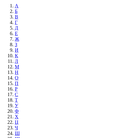
А
Б
В
Г
Д
Е
Ж
З
И
К
Л
М
Н
О
П
Р
С
Т
У
Ф
Х
Ц
Ч
Ш