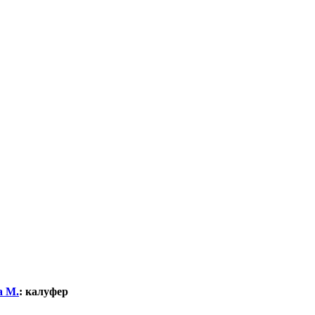
а М.
:
калуфер