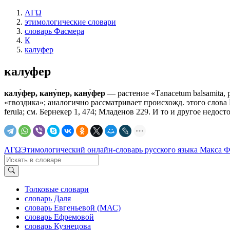
ΛΓΩ
этимологические словари
словарь Фасмера
К
калуфер
калуфер
калу́фер, кану́пер, кану́фер
— растение «Таnасеtum balsamita, р
«гвоздика»; аналогично рассматривает происхожд. этого слова Кор
ferula; см. Бернекер 1, 474; Младенов 229. И то и другое недост
ΛΓΩ
Этимологический онлайн-словарь русского языка Макса 
Толковые словари
словарь Даля
словарь Евгеньевой (МАС)
словарь Ефремовой
словарь Кузнецова