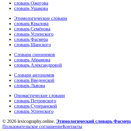
словарь Ожегова
словарь Ушакова
Этимологические словари
словарь Крылова
словарь Семёнова
словарь Успенского
словарь Фасмера
словарь Шанского
Словари синонимов
словарь Абрамова
словарь Александровой
Словари антонимов
словарь Введенской
словарь Львова
Ономастические словари
словарь Петровского
словарь Суперанской
словарь Успенского
© 2026 lexicography.online.
Этимологический словарь Фасмер
Пользовательское соглашение
Контакты