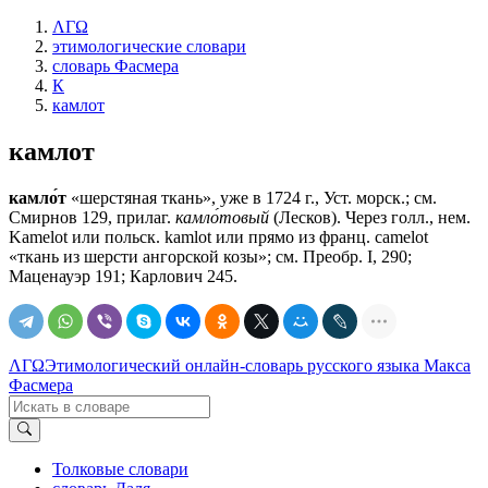
ΛΓΩ
этимологические словари
словарь Фасмера
К
камлот
камлот
камло́т
«шерстяная ткань», уже в 1724 г., Уст. морск.; см.
Смирнов 129, прилаг.
камло́товый
(Лесков). Через голл., нем.
Kаmеlоt или польск. kamlot или прямо из франц. саmеlоt
«ткань из шерсти ангорской козы»; см. Преобр. I, 290;
Маценауэр 191; Карлович 245.
ΛΓΩ
Этимологический онлайн-словарь русского языка Макса
Фасмера
Толковые словари