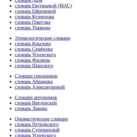
словарь Даля
словарь Евгеньевой (МАС)
словарь Ефремовой
словарь Кузнецова
словарь Ожегова
словарь Ушакова
Этимологические словари
словарь Крылова
словарь Семёнова
словарь Успенского
словарь Фасмера
словарь Шанского
Словари синонимов
словарь Абрамова
словарь Александровой
Словари антонимов
словарь Введенской
словарь Львова
Ономастические словари
словарь Петровского
словарь Суперанской
словарь Успенского