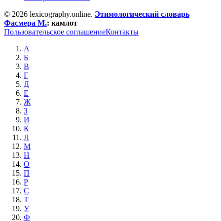
© 2026 lexicography.online.
Этимологический словарь
Фасмера М.
:
камлот
Пользовательское соглашение
Контакты
А
Б
В
Г
Д
Е
Ж
З
И
К
Л
М
Н
О
П
Р
С
Т
У
Ф