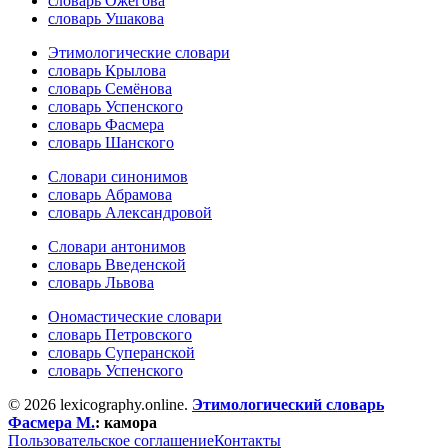
словарь Ожегова
словарь Ушакова
Этимологические словари
словарь Крылова
словарь Семёнова
словарь Успенского
словарь Фасмера
словарь Шанского
Словари синонимов
словарь Абрамова
словарь Александровой
Словари антонимов
словарь Введенской
словарь Львова
Ономастические словари
словарь Петровского
словарь Суперанской
словарь Успенского
© 2026 lexicography.online.
Этимологический словарь
Фасмера М.
:
камора
Пользовательское соглашение
Контакты