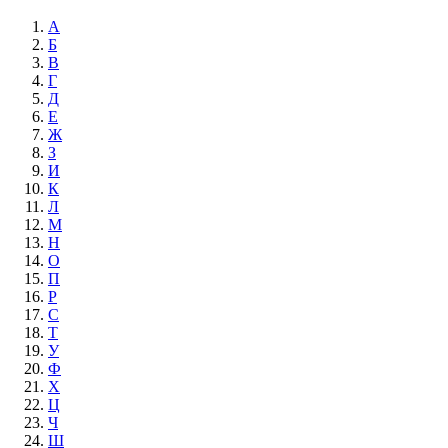
А
Б
В
Г
Д
Е
Ж
З
И
К
Л
М
Н
О
П
Р
С
Т
У
Ф
Х
Ц
Ч
Ш