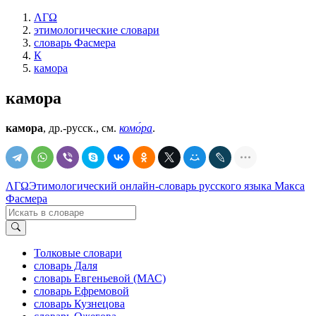
ΛΓΩ
этимологические словари
словарь Фасмера
К
камора
камора
камора
, др.-русск., см.
комо́ра
.
ΛΓΩ
Этимологический онлайн-словарь русского языка Макса
Фасмера
Толковые словари
словарь Даля
словарь Евгеньевой (МАС)
словарь Ефремовой
словарь Кузнецова