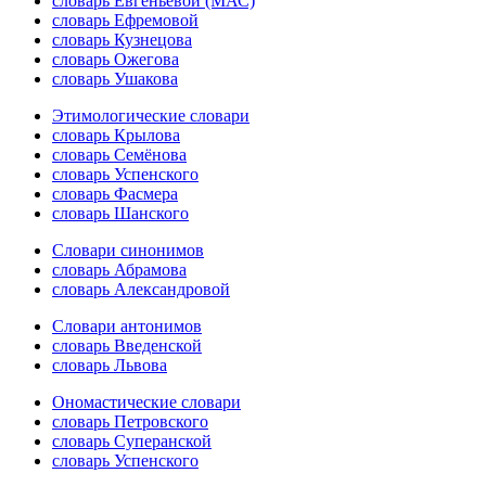
словарь Евгеньевой (МАС)
словарь Ефремовой
словарь Кузнецова
словарь Ожегова
словарь Ушакова
Этимологические словари
словарь Крылова
словарь Семёнова
словарь Успенского
словарь Фасмера
словарь Шанского
Словари синонимов
словарь Абрамова
словарь Александровой
Словари антонимов
словарь Введенской
словарь Львова
Ономастические словари
словарь Петровского
словарь Суперанской
словарь Успенского