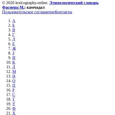
© 2026 lexicography.online.
Этимологический словарь
Фасмера М.
:
камчадал
Пользовательское соглашение
Контакты
А
Б
В
Г
Д
Е
Ж
З
И
К
Л
М
Н
О
П
Р
С
Т
У
Ф
Х