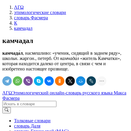
ΛΓΩ
этимологические словари
словарь Фасмера
К
камчадал
камчадал
камчада́л
, насмешливо: «ученик, сидящий в заднем ряду»,
школьн. жаргон., петерб. От
камчада́л
«житель Камчатки»,
которая находится далеко от центра, в связи с чем и
изобретено настоящее прозвище.
ΛΓΩ
Этимологический онлайн-словарь русского языка Макса
Фасмера
Толковые словари
словарь Даля