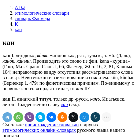
ΛΓΩ
этимологические словари
словарь Фасмера
К
кан
кан
кан
I. «индюк»,
ка́нка
«индюшка», ряз., тульск., тамб. (Даль),
кано́к
,
ка́ныш
. Производить это слово из фин. kana «курица»
(Грот, Мат. Сравн. Слов. I, 66; Фасмер, ЖСт. 16, 2, 81; Калима
104) неправомерно ввиду отсутствия рассматриваемого слова
в с.-в.-р. Невозможно и заимствование из нж.-нем. kûn, kûnhan
(Бернекер 1, 479) по фонетическим причинам. По-видимому, с
первонач. знач. «гордая птица», от
кан
II?
кан
II. азиатский титул, только др.-русск.
канъ
, Ипатьевск.
летоп. Тождественно слову
хан
(см.).
См. также
происхождение слова кан
в других
этимологических онлайн-словарях
русского языка нашего
портала.