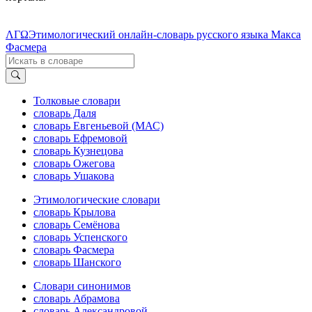
ΛΓΩ
Этимологический онлайн-словарь русского языка Макса
Фасмера
Толковые словари
словарь Даля
словарь Евгеньевой (МАС)
словарь Ефремовой
словарь Кузнецова
словарь Ожегова
словарь Ушакова
Этимологические словари
словарь Крылова
словарь Семёнова
словарь Успенского
словарь Фасмера
словарь Шанского
Словари синонимов
словарь Абрамова
словарь Александровой