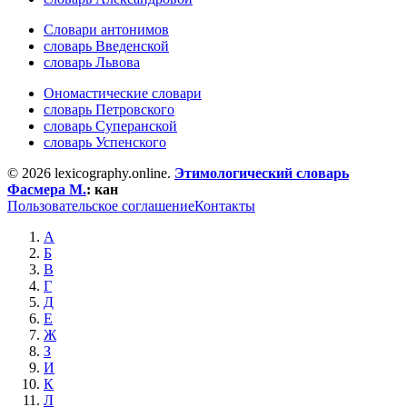
Словари антонимов
словарь Введенской
словарь Львова
Ономастические словари
словарь Петровского
словарь Суперанской
словарь Успенского
© 2026 lexicography.online.
Этимологический словарь
Фасмера М.
:
кан
Пользовательское соглашение
Контакты
А
Б
В
Г
Д
Е
Ж
З
И
К
Л