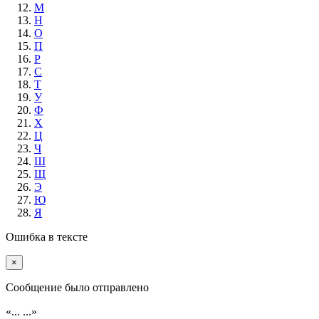
М
Н
О
П
Р
С
Т
У
Ф
Х
Ц
Ч
Ш
Щ
Э
Ю
Я
Ошибка в тексте
×
Cообщение было отправлено
«...
...»