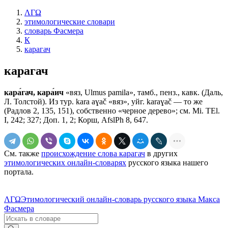
ΛΓΩ
этимологические словари
словарь Фасмера
К
карагач
карагач
кара́гач, кара́ич
«вяз, Ulmus раmilа», тамб., пенз., кавк. (Даль,
Л. Толстой). Из тур. kara аɣаč «вяз», уйг. kаrаɣаč — то же
(Радлов 2, 135, 151), собственно «черное дерево»; см. Мi. ТЕl.
I, 242; 327; Доп. 1, 2; Корш, AfslPh 8, 647.
См. также
происхождение слова карагач
в других
этимологических онлайн-словарях
русского языка нашего
портала.
ΛΓΩ
Этимологический онлайн-словарь русского языка Макса
Фасмера