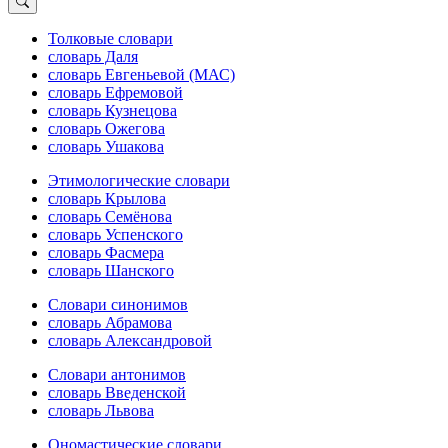
Толковые словари
словарь Даля
словарь Евгеньевой (МАС)
словарь Ефремовой
словарь Кузнецова
словарь Ожегова
словарь Ушакова
Этимологические словари
словарь Крылова
словарь Семёнова
словарь Успенского
словарь Фасмера
словарь Шанского
Словари синонимов
словарь Абрамова
словарь Александровой
Словари антонимов
словарь Введенской
словарь Львова
Ономастические словари