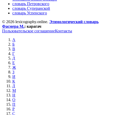
словарь Петровского
словарь Суперанской
словарь Успенского
© 2026 lexicography.online.
Этимологический словарь
Фасмера М.
:
карагач
Пользовательское соглашение
Контакты
А
Б
В
Г
Д
Е
Ж
З
И
К
Л
М
Н
О
П
Р
С