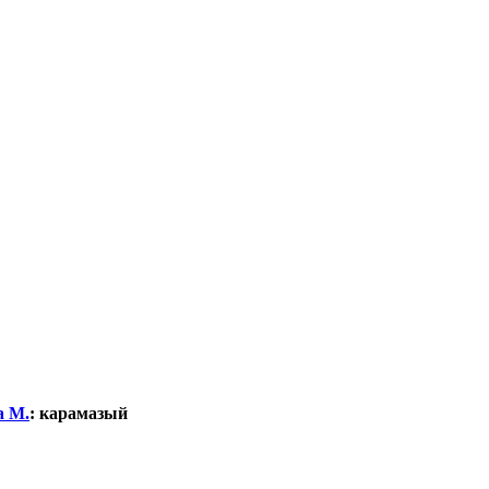
а М.
:
карамазый