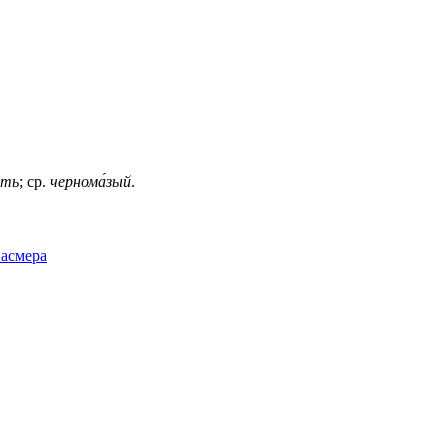
ать
; ср.
чернома́зый
.
Фасмера