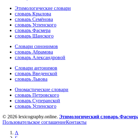
Этимологические словари
словарь Крылова
словарь Семёнова
словарь Успенского
словарь Фасмера
словарь Шанского
Словари синонимов
словарь Абрамова
словарь Александровой
Словари антонимов
словарь Введенской
словарь Львова
Ономастические словари
словарь Петровского
словарь Суперанской
словарь Успенского
© 2026 lexicography.online.
Этимологический словарь Фасмер
Пользовательское соглашение
Контакты
А