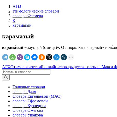
ΛΓΩ
этимологические словари
словарь Фасмера
К
карамазый
карамазый
карама́зый
«смуглый (с лица)». От тюрк. kara «черный» и
ма́з
ΛΓΩ
Этимологический онлайн-словарь русского языка Макса 
Толковые словари
словарь Даля
словарь Евгеньевой (МАС)
словарь Ефремовой
словарь Кузнецова
словарь Ожегова
словарь Ушакова