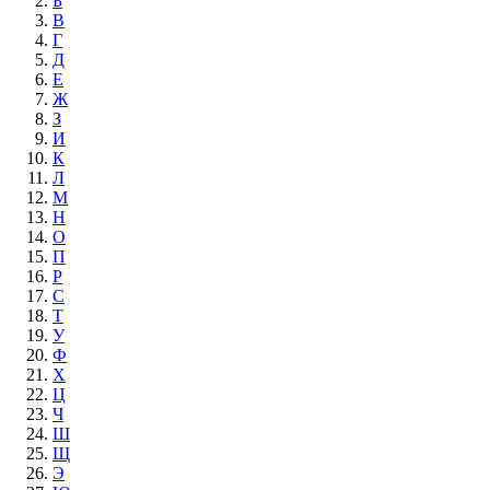
Б
В
Г
Д
Е
Ж
З
И
К
Л
М
Н
О
П
Р
С
Т
У
Ф
Х
Ц
Ч
Ш
Щ
Э