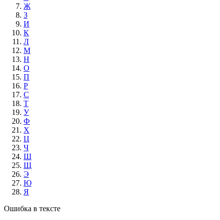
Ж
З
И
К
Л
М
Н
О
П
Р
С
Т
У
Ф
Х
Ц
Ч
Ш
Щ
Э
Ю
Я
Ошибка в тексте