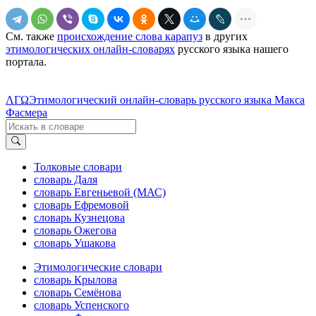
См. также
происхождение слова карапуз
в других
этимологических онлайн-словарях
русского языка нашего
портала.
ΛΓΩ
Этимологический онлайн-словарь русского языка Макса
Фасмера
Толковые словари
словарь Даля
словарь Евгеньевой (МАС)
словарь Ефремовой
словарь Кузнецова
словарь Ожегова
словарь Ушакова
Этимологические словари
словарь Крылова
словарь Семёнова
словарь Успенского