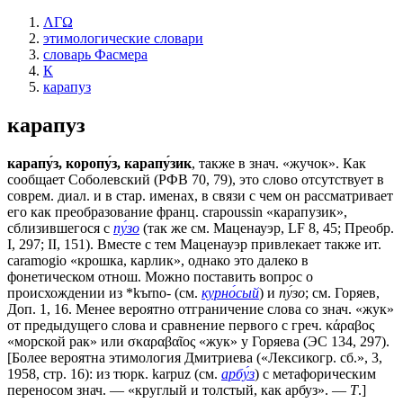
ΛΓΩ
этимологические словари
словарь Фасмера
К
карапуз
карапуз
карапу́з, коропу́з, карапу́зик
, также в знач. «жучок». Как
сообщает Соболевский (РФВ 70, 79), это слово отсутствует в
соврем. диал. и в стар. именах, в связи с чем он рассматривает
его как преобразование франц. crapoussin «карапузик»,
сблизившегося с
пу́зо
(так же см. Маценауэр, LF 8, 45; Преобр.
I, 297; II, 151). Вместе с тем Маценауэр привлекает также ит.
саrаmоgiо «крошка, карлик», однако это далеко в
фонетическом отнош. Можно поставить вопрос о
происхождении из *kъrno- (см.
курно́сый
) и
пу́зо
; см. Горяев,
Доп. 1, 16. Менее вероятно отграничение слова со знач. «жук»
от предыдущего слова и сравнение первого с греч. κάραβος
«морской рак» или σκαραβαῖος «жук» у Горяева (ЭС 134, 297).
[Более вероятна этимология Дмитриева («Лексикогр. сб.», 3,
1958, стр. 16): из тюрк. karpuz (см.
арбу́з
) с метафорическим
переносом знач. — «круглый и толстый, как арбуз». —
Т
.]