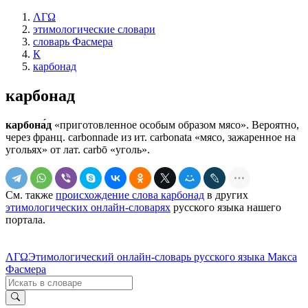
ΛΓΩ
этимологические словари
словарь Фасмера
К
карбонад
карбонад
карбона́д
«приготовленное особым образом мясо». Вероятно,
через франц. carbonnade из ит. саrbоnаtа «мясо, зажаренное на
угольях» от лат. саrbō «уголь».
См. также
происхождение слова карбонад
в других
этимологических онлайн-словарях
русского языка нашего
портала.
ΛΓΩ
Этимологический онлайн-словарь русского языка Макса
Фасмера