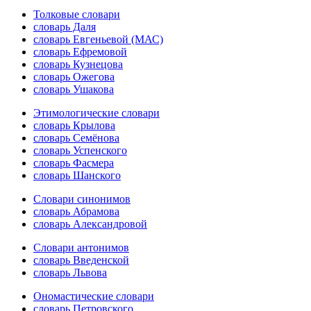
Толковые словари
словарь Даля
словарь Евгеньевой (МАС)
словарь Ефремовой
словарь Кузнецова
словарь Ожегова
словарь Ушакова
Этимологические словари
словарь Крылова
словарь Семёнова
словарь Успенского
словарь Фасмера
словарь Шанского
Словари синонимов
словарь Абрамова
словарь Александровой
Словари антонимов
словарь Введенской
словарь Львова
Ономастические словари
словарь Петровского