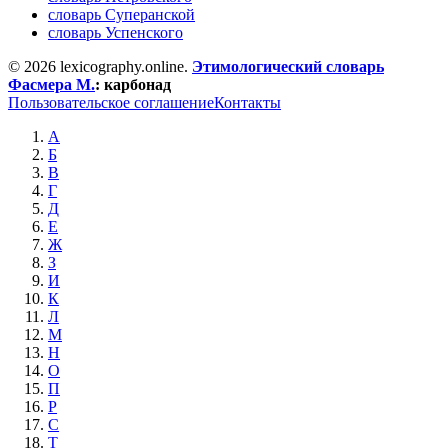
словарь Суперанской
словарь Успенского
© 2026 lexicography.online.
Этимологический словарь
Фасмера М.
:
карбонад
Пользовательское соглашение
Контакты
А
Б
В
Г
Д
Е
Ж
З
И
К
Л
М
Н
О
П
Р
С
Т