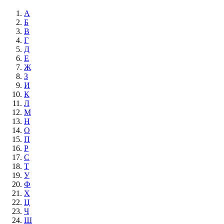
А
Б
В
Г
Д
Е
Ж
З
И
К
Л
М
Н
О
П
Р
С
Т
У
Ф
Х
Ц
Ч
Ш