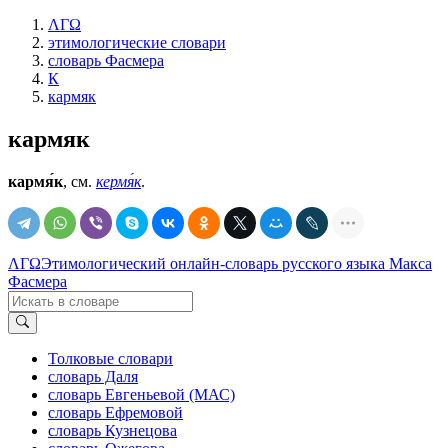
ΛΓΩ
этимологические словари
словарь Фасмера
К
кармяк
кармяк
кармя́к
, см.
кермя́к
.
ΛΓΩ
Этимологический онлайн-словарь русского языка Макса
Фасмера
Толковые словари
словарь Даля
словарь Евгеньевой (МАС)
словарь Ефремовой
словарь Кузнецова