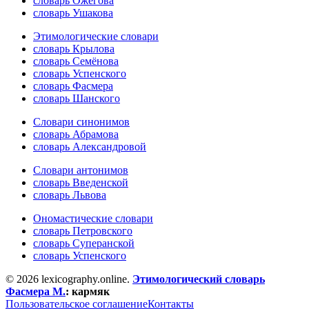
словарь Ожегова
словарь Ушакова
Этимологические словари
словарь Крылова
словарь Семёнова
словарь Успенского
словарь Фасмера
словарь Шанского
Словари синонимов
словарь Абрамова
словарь Александровой
Словари антонимов
словарь Введенской
словарь Львова
Ономастические словари
словарь Петровского
словарь Суперанской
словарь Успенского
© 2026 lexicography.online.
Этимологический словарь
Фасмера М.
:
кармяк
Пользовательское соглашение
Контакты