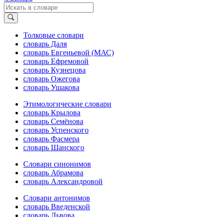
Толковые словари
словарь Даля
словарь Евгеньевой (МАС)
словарь Ефремовой
словарь Кузнецова
словарь Ожегова
словарь Ушакова
Этимологические словари
словарь Крылова
словарь Семёнова
словарь Успенского
словарь Фасмера
словарь Шанского
Словари синонимов
словарь Абрамова
словарь Александровой
Словари антонимов
словарь Введенской
словарь Львова