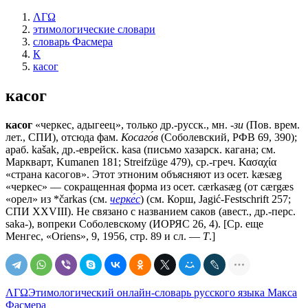
ΛΓΩ
этимологические словари
словарь Фасмера
К
касог
касог
касог
«черкес, адыгеец», только др.-русск., мн.
-зи
(Пов. врем.
лет., СПИ), отсюда фам.
Косаго́в
(Соболевский, РФВ 69, 390);
араб. kаšаk, др.-еврейск. kasa (письмо хазарск. кагана; см.
Маркварт, Kumanen 181; Streifzüge 479), ср.-греч. Κασαχία
«страна касогов». Этот этноним объясняют из осет. kæsæg
«черкес» — сокращенная форма из осет. cærkasæg (от cærgæs
«орел» из *čаrkаs (см.
черке́с
) (см. Корш, Jagić-Festschrift 257;
СПИ XXVIII). Не связано с названием саков (авест., др.-перс.
sаkа-), вопреки Соболевскому (ИОРЯС 26, 4). [Ср. еще
Менгес, «Oriens», 9, 1956, стр. 89 и сл. —
Т
.]
ΛΓΩ
Этимологический онлайн-словарь русского языка Макса
Фасмера