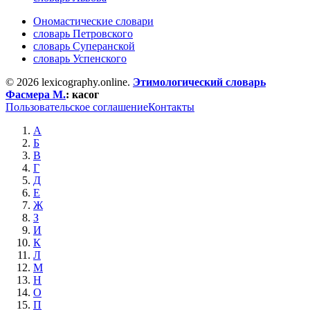
Ономастические словари
словарь Петровского
словарь Суперанской
словарь Успенского
© 2026 lexicography.online.
Этимологический словарь
Фасмера М.
:
касог
Пользовательское соглашение
Контакты
А
Б
В
Г
Д
Е
Ж
З
И
К
Л
М
Н
О
П