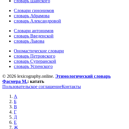
словарь Шанского
Словари синонимов
словарь Абрамова
словарь Александровой
Словари антонимов
словарь Введенской
словарь Львова
Ономастические словари
словарь Петровского
словарь Суперанской
словарь Успенского
© 2026 lexicography.online.
Этимологический словарь
Фасмера М.
:
катать
Пользовательское соглашение
Контакты
А
Б
В
Г
Д
Е
Ж