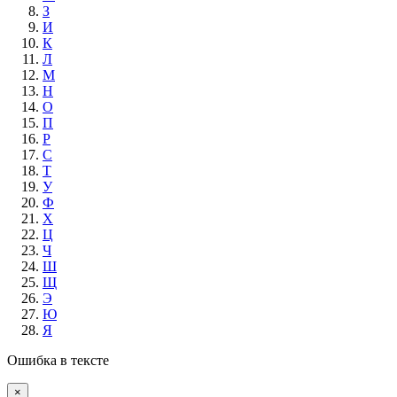
З
И
К
Л
М
Н
О
П
Р
С
Т
У
Ф
Х
Ц
Ч
Ш
Щ
Э
Ю
Я
Ошибка в тексте
×