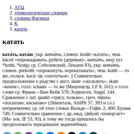
ΛΓΩ
этимологические словари
словарь Фасмера
К
катать
катать
ката́ть, ката́ю
, укр.
ката́ти
, словен. kotáti «катать», чеш.
káceti «опрокидывать, рубить (деревья)»,
кати́ть
,
качу́
(из
*kotiti, *koti̯ǫ; ср. Соболевский, Лекции 83), укр.
коти́ти
,
словен. prekotíti «опрокинуть, перекатывать», чеш. kotiti — то
же, польск. kасiс się «охотиться». || Сомнительно
предположение о родстве с англ. skate «скользить», skate
«конек», голл. sсhааts — то же (Маценауэр, LF 8, 161); о голл.
слове ср. Франк—Ван-Вейк 570; Херинген, Suppl. 144.
Сравнение с лат. quatiō «трясу, толкаю», греч. πάσσω
«посыпаю, насыпаю» (Лёвенталь, AfslPh 37, 393 и сл.)
неприемлемо; ср. об этих словах Вальде—Гофм. 2, 400; Буазак
749. Сомнительно сравнение с др.-инд. c̨ātáyati «повергает»
(Ма- хек. IF 53, 93), к тому же тогда пришлось бы
предположить чередование задненёбных.