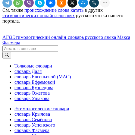
См. также
происхождение слова катать
в других
этимологических онлайн-словарях
русского языка нашего
портала.
ΛΓΩ
Этимологический онлайн-словарь русского языка Макса
Фасмера
Толковые словари
словарь Даля
словарь Евгеньевой (МАС)
словарь Ефремовой
словарь Кузнецова
словарь Ожегова
словарь Ушакова
Этимологические словари
словарь Крылова
словарь Семёнова
словарь Успенского
словарь Фасмера