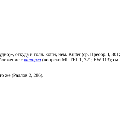
но)», откуда и голл. kotter, нем. Kutter (ср. Преобр. I, 301;
сближение с
ка́торга
(вопреки Мi. ТЕl. 1, 321; ЕW 113); см.
 то же (Радлов 2, 286).