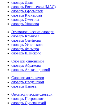
словарь Даля
словарь Евгеньевой (МАС)
словарь Ефремовой
словарь Кузнецова
словарь Ожегова
словарь Ушакова
Этимологические словари
словарь Крылова
словарь Семёнова
словарь Успенского
словарь Фасмера
словарь Шанского
Словари синонимов
словарь Абрамова
словарь Александровой
Словари антонимов
словарь Введенской
словарь Львова
Ономастические словари
словарь Петровского
словарь Суперанской