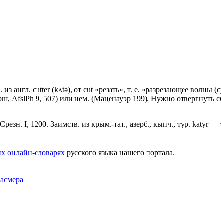
англ. cutter (kʌtǝ), от сut «резать», т. е. «разрезающее волны (суд
рш, AfslPh 9, 507) или нем. (Маценауэр 199). Нужно отвергнуть 
. Срезн. I, 1200. Заимств. из крым.-тат., азерб., кыпч., тур. kаtуr —
х онлайн-словарях
русского языка нашего портала.
Фасмера