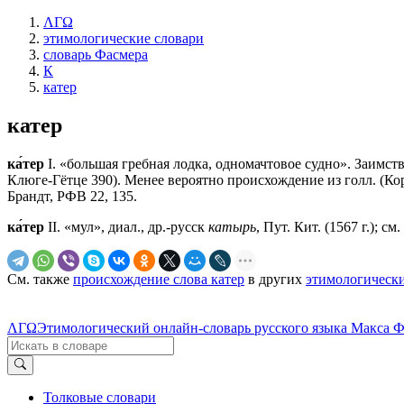
ΛΓΩ
этимологические словари
словарь Фасмера
К
катер
катер
ка́тер
I. «большая гребная лодка, одномачтовое судно». Заимств. из 
Клюге-Гётце 390). Менее вероятно происхождение из голл. (Ко
Брандт, РФВ 22, 135.
ка́тер
II. «мул», диал., др.-русск
катырь
, Пут. Кит. (1567 г.); см
См. также
происхождение слова катер
в других
этимологически
ΛΓΩ
Этимологический онлайн-словарь русского языка Макса 
Толковые словари