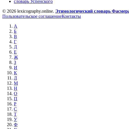
словарь Успенского
© 2026 lexicography.online.
Этимологический словарь Фасмер
Пользовательское соглашение
Контакты
А
Б
В
Г
Д
Е
Ж
З
И
К
Л
М
Н
О
П
Р
С
Т
У
Ф