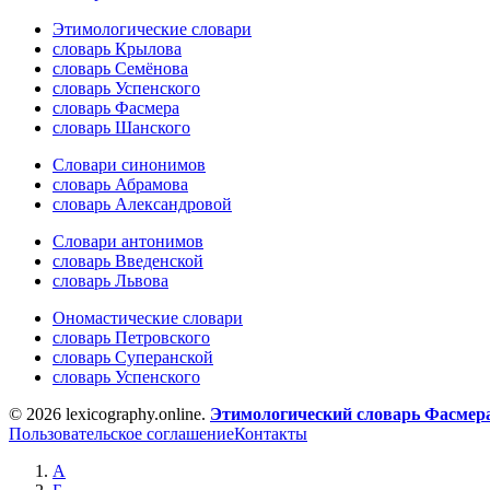
Этимологические словари
словарь Крылова
словарь Семёнова
словарь Успенского
словарь Фасмера
словарь Шанского
Словари синонимов
словарь Абрамова
словарь Александровой
Словари антонимов
словарь Введенской
словарь Львова
Ономастические словари
словарь Петровского
словарь Суперанской
словарь Успенского
© 2026 lexicography.online.
Этимологический словарь Фасмер
Пользовательское соглашение
Контакты
А