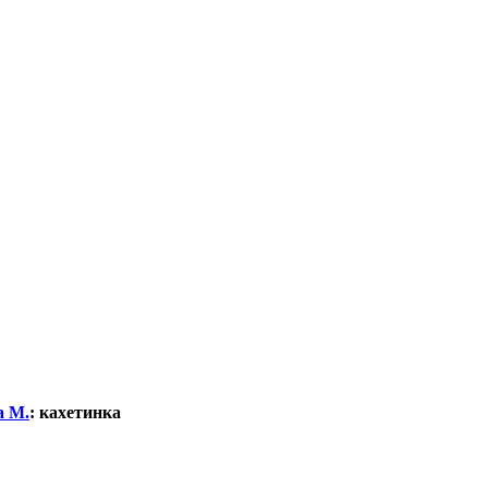
а М.
:
кахетинка