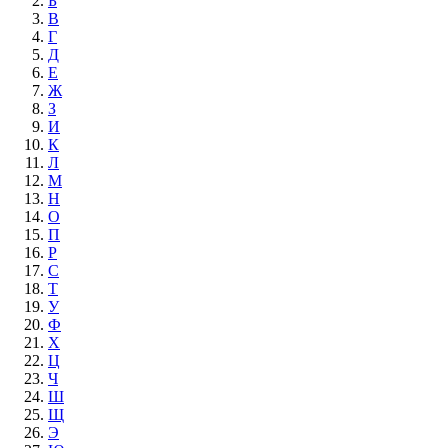
Б
В
Г
Д
Е
Ж
З
И
К
Л
М
Н
О
П
Р
С
Т
У
Ф
Х
Ц
Ч
Ш
Щ
Э