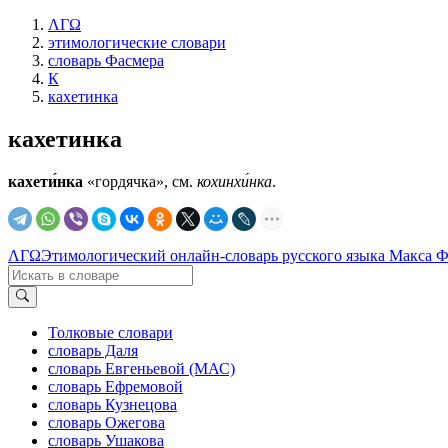
ΛΓΩ
этимологические словари
словарь Фасмера
К
кахетинка
кахетинка
кахети́нка
«гордячка», см.
кохинхи́нка
.
ΛΓΩ
Этимологический онлайн-словарь русского языка Макса 
Толковые словари
словарь Даля
словарь Евгеньевой (МАС)
словарь Ефремовой
словарь Кузнецова
словарь Ожегова
словарь Ушакова