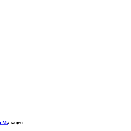
а М.
:
кацея