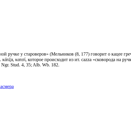
 ручке у староверов» (Мельников (8, 177) говорит о кацее греч
ч. κάτζα, κατσί, которое происходит из ит. саzzа «сковорода на руч
 Ngr. Stud. 4, 35; Alb. Wb. 182.
Фасмера