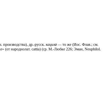
. производства), др.-русск.
кациꙗ
— то же (Иос. Флав.; см.
ке» (от народнолат. саttiа) (ср. М.-Любке 226; Эман, Neuphilol.