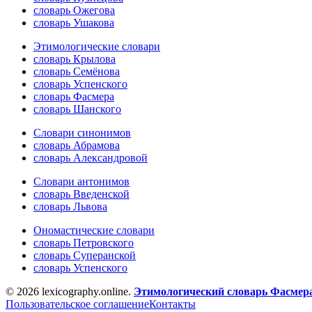
словарь Ожегова
словарь Ушакова
Этимологические словари
словарь Крылова
словарь Семёнова
словарь Успенского
словарь Фасмера
словарь Шанского
Словари синонимов
словарь Абрамова
словарь Александровой
Словари антонимов
словарь Введенской
словарь Львова
Ономастические словари
словарь Петровского
словарь Суперанской
словарь Успенского
© 2026 lexicography.online.
Этимологический словарь Фасмер
Пользовательское соглашение
Контакты