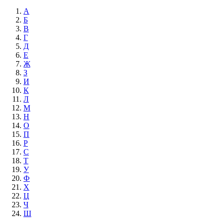
А
Б
В
Г
Д
Е
Ж
З
И
К
Л
М
Н
О
П
Р
С
Т
У
Ф
Х
Ц
Ч
Ш