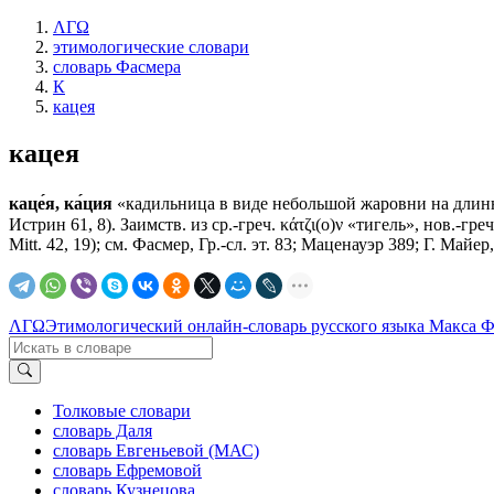
ΛΓΩ
этимологические словари
словарь Фасмера
К
кацея
кацея
каце́я, ка́ция
«кадильница в виде небольшой жаровни на длинной
Истрин 61, 8). Заимств. из ср.-греч. κάτζι(ο)ν «тигель», нов.-гре
Мitt. 42, 19); см. Фасмер, Гр.-сл. эт. 83; Маценауэр 389; Г. Майер,
ΛΓΩ
Этимологический онлайн-словарь русского языка Макса 
Толковые словари
словарь Даля
словарь Евгеньевой (МАС)
словарь Ефремовой
словарь Кузнецова