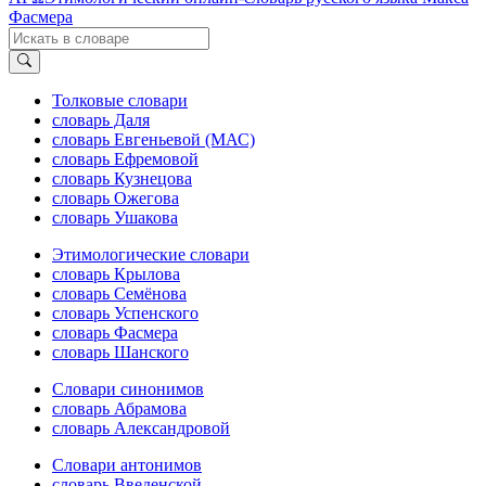
Фасмера
Толковые словари
словарь Даля
словарь Евгеньевой (МАС)
словарь Ефремовой
словарь Кузнецова
словарь Ожегова
словарь Ушакова
Этимологические словари
словарь Крылова
словарь Семёнова
словарь Успенского
словарь Фасмера
словарь Шанского
Словари синонимов
словарь Абрамова
словарь Александровой
Словари антонимов
словарь Введенской