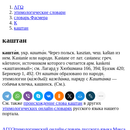
ΛΓΩ
этимологические словари
словарь Фасмера
К
каштан
каштан
кашта́н
, укр.
кашта́н
. Через польск. kasztan, чеш. kаštаn из
нем. Kastanie или народн. Kastane от лат. саstаnеа: греч.
κάστανον, источником которого считается арм. kaskeni
«каштановый»; см. Лагард у Хюбшмана 166, 394; Буазак 420;
Бернекер 1, 492. От
кашта́н
образовано по народн.
этимологии (
ка́ждый
):
кажда́нка
, наряду с
Кашта́нка
—
собачья кличка, кашинск. (См.).
См. также
происхождение слова каштан
в других
этимологических онлайн-словарях
русского языка нашего
портала.
ΛΓΩ
Этимологический онлайн-словарь русского языка Макса