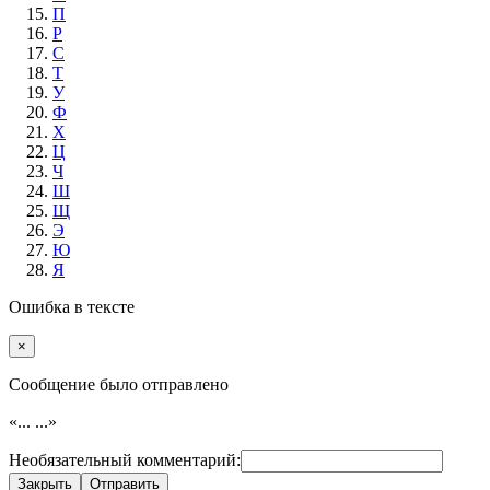
П
Р
С
Т
У
Ф
Х
Ц
Ч
Ш
Щ
Э
Ю
Я
Ошибка в тексте
×
Cообщение было отправлено
«...
...»
Необязательный комментарий:
Закрыть
Отправить