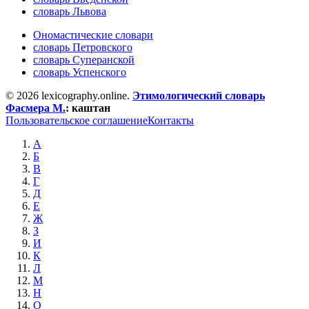
словарь Львова
Ономастические словари
словарь Петровского
словарь Суперанской
словарь Успенского
© 2026 lexicography.online.
Этимологический словарь
Фасмера М.
:
каштан
Пользовательское соглашение
Контакты
А
Б
В
Г
Д
Е
Ж
З
И
К
Л
М
Н
О