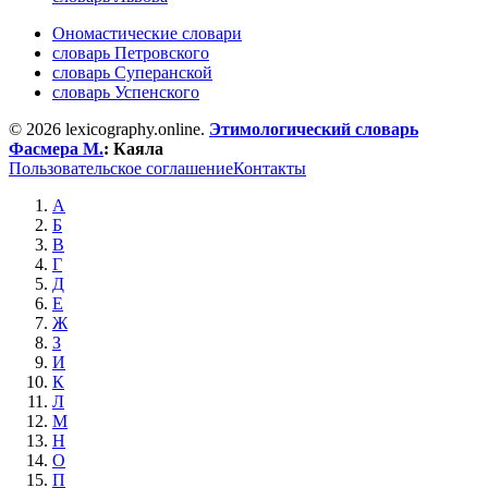
Ономастические словари
словарь Петровского
словарь Суперанской
словарь Успенского
© 2026 lexicography.online.
Этимологический словарь
Фасмера М.
:
Каяла
Пользовательское соглашение
Контакты
А
Б
В
Г
Д
Е
Ж
З
И
К
Л
М
Н
О
П