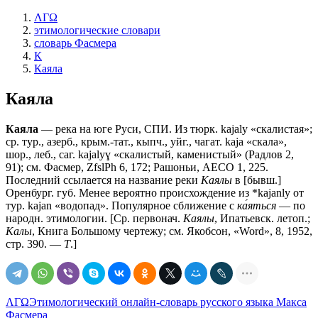
ΛΓΩ
этимологические словари
словарь Фасмера
К
Каяла
Каяла
Каяла
— река на юге Руси, СПИ. Из тюрк. kajaly «скалистая»;
ср. тур., азерб., крым.-тат., кыпч., уйг., чагат. kaja «скала»,
шор., леб., саг. kаjаlуɣ «скалистый, каменистый» (Радлов 2,
91); см. Фасмер, ZfslPh 6, 172; Рашоньи, АЕСО 1, 225.
Последний ссылается на название реки
Каялы
в [бывш.]
Оренбург. губ. Менее вероятно происхождение из *kajanly от
тур. kаjаn «водопад». Популярное сближение с
ка́яться
— по
народн. этимологии. [Ср. первонач.
Каялы
, Ипатьевск. летоп.;
Калы
, Книга Большому чертежу; см. Якобсон, «Word», 8, 1952,
стр. 390. —
Т
.]
ΛΓΩ
Этимологический онлайн-словарь русского языка Макса
Фасмера