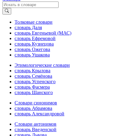
Толковые словари
словарь Даля
словарь Евгеньевой (МАС)
словарь Ефремовой
словарь Кузнецова
словарь Ожегова
словарь Ушакова
Этимологические словари
словарь Крылова
словарь Семёнова
словарь Успенского
словарь Фасмера
словарь Шанского
Словари синонимов
словарь Абрамова
словарь Александровой
Словари антонимов
словарь Введенской
словарь Львова