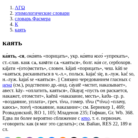
ΛΓΩ
этимологические словари
словарь Фасмера
К
каять
каять
ка́ять, -ся
,
ока́ять
«порицать», укр.
ка́яти кого́
«упрекать»,
ст.-слав.
каѭ сѧ, каꙗти сѧ
«каяться», болг.
ка́я се
, сербохорв.
ка̏jати «(ото)мстить», словен. kájati «порицать», чеш. káti sе
«каяться, раскаиваться в ч.-л.», польск. kajać się, в.-луж. kać sо,
н.-луж. kajaś sе «каяться». || Связано чередованием гласных с
цена́
(см.), родственно др.-инд. са́уаtē «мстит, наказывает»,
авест. kāу- «оплатить, каяться», čikауаt̰ «пусть он раскается,
накажет, отомстит», kaēnā «наказание, месть», kаϑа- ср. р.
«воздаяние, уплата», греч. τίνω, гомер. τί̄νω (*τίνω) «плачу,
каюсь», ποινή «покаяние, наказание»; см. Бернекер 1, 469;
Розвадовский, RО 1, 105; Младенов 235; Гофман, Gr. Wb. 368.
Едва ли более вероятно сближение с
кто
, т. е. первонач.
«говорить: как (я мог это сделать)»; см. Вайан, RЕS 22, 189 и
сл.