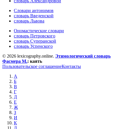
словарь Александровой
Словари антонимов
словарь Введенской
словарь Львова
Ономастические словари
словарь Петровского
словарь Суперанской
словарь Успенского
© 2026 lexicography.online.
Этимологический словарь
Фасмера М.
:
каять
Пользовательское соглашение
Контакты
А
Б
В
Г
Д
Е
Ж
З
И
К
Л