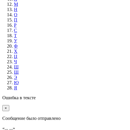
М
Н
О
П
Р
С
Т
У
Ф
Х
Ц
Ч
Ш
Щ
Э
Ю
Я
Ошибка в тексте
×
Cообщение было отправлено
«...
...»