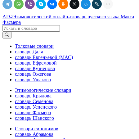
ΛΓΩ
Этимологический онлайн-словарь русского языка Макса
Фасмера
Толковые словари
словарь Даля
словарь Евгеньевой (МАС)
словарь Ефремовой
словарь Кузнецова
словарь Ожегова
словарь Ушакова
Этимологические словари
словарь Крылова
словарь Семёнова
словарь Успенского
словарь Фасмера
словарь Шанского
Словари синонимов
словарь Абрамова