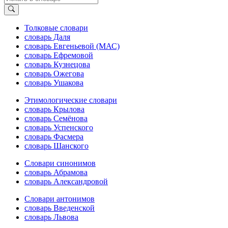
Толковые словари
словарь Даля
словарь Евгеньевой (МАС)
словарь Ефремовой
словарь Кузнецова
словарь Ожегова
словарь Ушакова
Этимологические словари
словарь Крылова
словарь Семёнова
словарь Успенского
словарь Фасмера
словарь Шанского
Словари синонимов
словарь Абрамова
словарь Александровой
Словари антонимов
словарь Введенской
словарь Львова