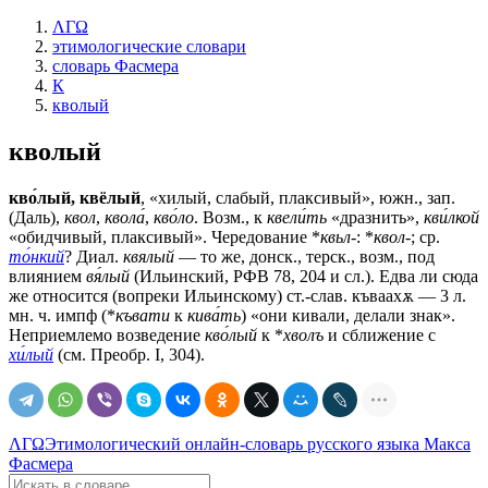
ΛΓΩ
этимологические словари
словарь Фасмера
К
кволый
кволый
кво́лый, квёлый
, «хилый, слабый, плаксивый», южн., зап.
(Даль),
квол
,
квола́
,
кво́ло
. Возм., к
квели́ть
«дразнить»,
кви́лкой
«обидчивый, плаксивый». Чередование *
квьл-
: *
квол-
; ср.
то́нкий
? Диал.
квялый
— то же, донск., терск., возм., под
влиянием
вя́лый
(Ильинский, РФВ 78, 204 и сл.). Едва ли сюда
же относится (вопреки Ильинскому) ст.-слав.
къваахѫ
— 3 л.
мн. ч. импф (*
къвати
к
кива́ть
) «они кивали, делали знак».
Неприемлемо возведение
кво́лый
к *
хволъ
и сближение с
хи́лый
(см. Преобр. I, 304).
ΛΓΩ
Этимологический онлайн-словарь русского языка Макса
Фасмера