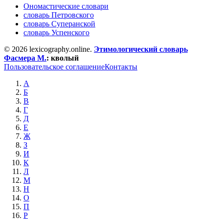
Ономастические словари
словарь Петровского
словарь Суперанской
словарь Успенского
© 2026 lexicography.online.
Этимологический словарь
Фасмера М.
:
кволый
Пользовательское соглашение
Контакты
А
Б
В
Г
Д
Е
Ж
З
И
К
Л
М
Н
О
П
Р