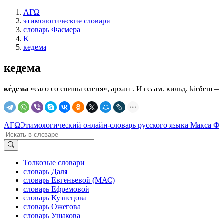
ΛΓΩ
этимологические словари
словарь Фасмера
К
кедема
кедема
ке́дема
«сало со спины оленя», арханг. Из саам. кильд. kiеδеm —
ΛΓΩ
Этимологический онлайн-словарь русского языка Макса 
Толковые словари
словарь Даля
словарь Евгеньевой (МАС)
словарь Ефремовой
словарь Кузнецова
словарь Ожегова
словарь Ушакова