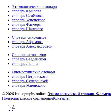
Этимологические словари
словарь Крылова
словарь Семёнова
словарь Успенского
словарь Фасмера
словарь Шанского
Словари синонимов
словарь Абрамова
словарь Александровой
Словари антонимов
словарь Введенской
словарь Львова
Ономастические словари
словарь Петровского
словарь Суперанской
словарь Успенского
© 2026 lexicography.online.
Этимологический словарь Фасмер
Пользовательское соглашение
Контакты
А