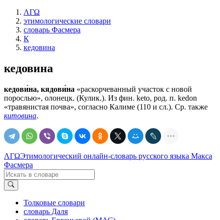
ΛΓΩ
этимологические словари
словарь Фасмера
К
кедовина
кедовина
кедови́на, кядови́на
«раскорчеванный участок с новой
порослью», олонецк. (Кулик.). Из фин. kеtо, род. п. kеdоn
«травянистая почва», согласно Калиме (110 и сл.). Ср. также
китовина
.
ΛΓΩ
Этимологический онлайн-словарь русского языка Макса
Фасмера
Толковые словари
словарь Даля