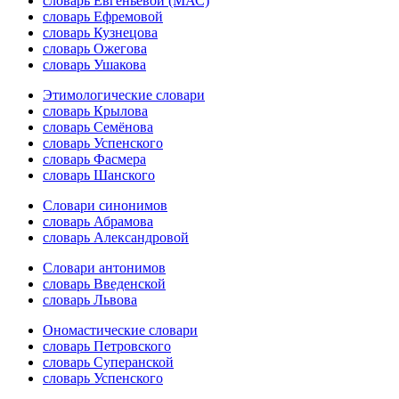
словарь Евгеньевой (МАС)
словарь Ефремовой
словарь Кузнецова
словарь Ожегова
словарь Ушакова
Этимологические словари
словарь Крылова
словарь Семёнова
словарь Успенского
словарь Фасмера
словарь Шанского
Словари синонимов
словарь Абрамова
словарь Александровой
Словари антонимов
словарь Введенской
словарь Львова
Ономастические словари
словарь Петровского
словарь Суперанской
словарь Успенского