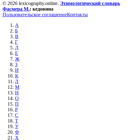
© 2026 lexicography.online.
Этимологический словарь
Фасмера М.
:
кедовина
Пользовательское соглашение
Контакты
А
Б
В
Г
Д
Е
Ж
З
И
К
Л
М
Н
О
П
Р
С
Т
У
Ф
Х