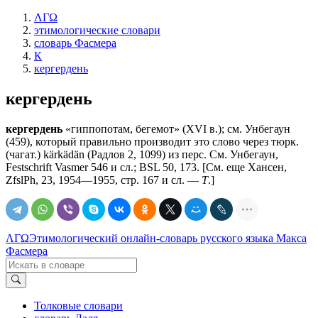
ΛΓΩ
этимологические словари
словарь Фасмера
К
кергердень
кергердень
кергердень
«гиппопотам, бегемот» (ХVI в.); см. Унбегаун
(459), который правильно производит это слово через тюрк.
(чагат.) kärkädän (Радлов 2, 1099) из перс. См. Унбегаун,
Festschrift Vasmer 546 и сл.; ВSL 50, 173. [См. еще Хансен,
ZfslPh, 23, 1954—1955, стр. 167 и сл. —
Т
.]
ΛΓΩ
Этимологический онлайн-словарь русского языка Макса
Фасмера
Толковые словари