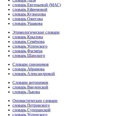
словарь Даля
словарь Евгеньевой (МАС)
словарь Ефремовой
словарь Кузнецова
словарь Ожегова
словарь Ушакова
Этимологические словари
словарь Крылова
словарь Семёнова
словарь Успенского
словарь Фасмера
словарь Шанского
Словари синонимов
словарь Абрамова
словарь Александровой
Словари антонимов
словарь Введенской
словарь Львова
Ономастические словари
словарь Петровского
словарь Суперанской
словарь Успенского