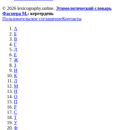
© 2026 lexicography.online.
Этимологический словарь
Фасмера М.
:
кергердень
Пользовательское соглашение
Контакты
А
Б
В
Г
Д
Е
Ж
З
И
К
Л
М
Н
О
П
Р
С
Т
У
Ф