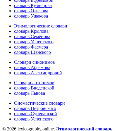
словарь Ефремовой
словарь Кузнецова
словарь Ожегова
словарь Ушакова
Этимологические словари
словарь Крылова
словарь Семёнова
словарь Успенского
словарь Фасмера
словарь Шанского
Словари синонимов
словарь Абрамова
словарь Александровой
Словари антонимов
словарь Введенской
словарь Львова
Ономастические словари
словарь Петровского
словарь Суперанской
словарь Успенского
© 2026 lexicography.online.
Этимологический словарь