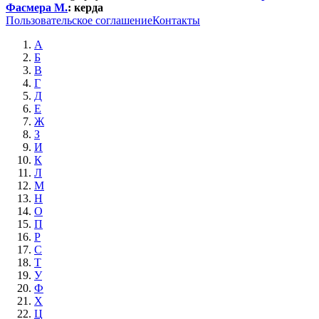
Фасмера М.
:
керда
Пользовательское соглашение
Контакты
А
Б
В
Г
Д
Е
Ж
З
И
К
Л
М
Н
О
П
Р
С
Т
У
Ф
Х
Ц