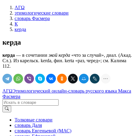
ΛΓΩ
этимологические словари
словарь Фасмера
К
керда
керда
керда
— в сочетании
экой керда
«что за случай», диал. (Акад.
Сл.). Из карельск. kerda, фин. kerta «раз, черед»; см. Калима
112.
ΛΓΩ
Этимологический онлайн-словарь русского языка Макса
Фасмера
Толковые словари
словарь Даля
словарь Евгеньевой (МАС)