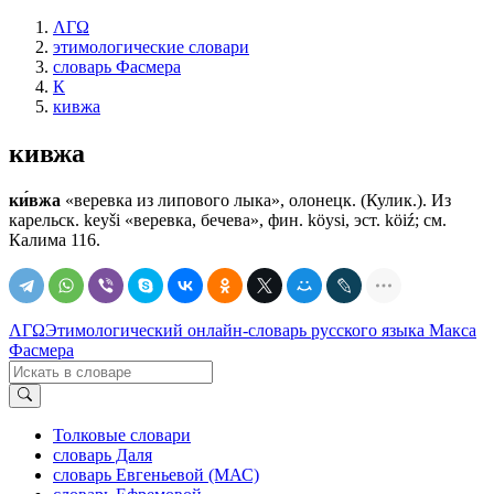
ΛΓΩ
этимологические словари
словарь Фасмера
К
кивжа
кивжа
ки́вжа
«веревка из липового лыка», олонецк. (Кулик.). Из
карельск. kеуši «веревка, бечева», фин. köysi, эст. köiź; см.
Калима 116.
ΛΓΩ
Этимологический онлайн-словарь русского языка Макса
Фасмера
Толковые словари
словарь Даля
словарь Евгеньевой (МАС)