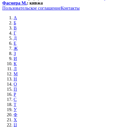
Фасмера М.
:
кивжа
Пользовательское соглашение
Контакты
А
Б
В
Г
Д
Е
Ж
З
И
К
Л
М
Н
О
П
Р
С
Т
У
Ф
Х
Ц