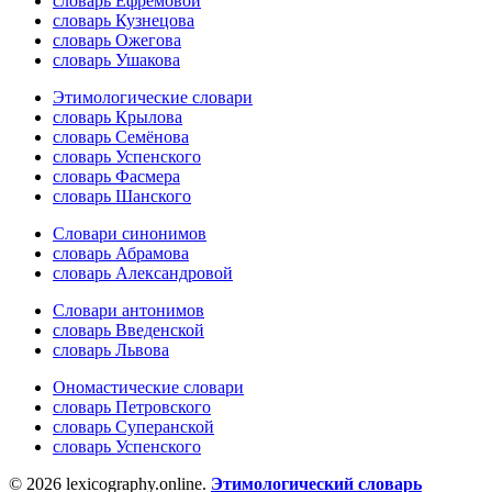
словарь Ефремовой
словарь Кузнецова
словарь Ожегова
словарь Ушакова
Этимологические словари
словарь Крылова
словарь Семёнова
словарь Успенского
словарь Фасмера
словарь Шанского
Словари синонимов
словарь Абрамова
словарь Александровой
Словари антонимов
словарь Введенской
словарь Львова
Ономастические словари
словарь Петровского
словарь Суперанской
словарь Успенского
© 2026 lexicography.online.
Этимологический словарь