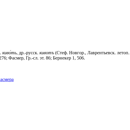
л.
киво́ть
, др.-русск.
кивотъ
(Стеф. Новгор., Лаврентьевск. летоп. и
; Фасмер, Гр.-сл. эт. 86; Бернекер 1, 506.
Фасмера