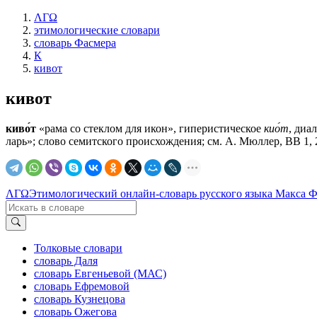
ΛΓΩ
этимологические словари
словарь Фасмера
К
кивот
кивот
киво́т
«рама со стеклом для икон», гиперистическое
кио́т
, диа
ларь»; слово семитского происхождения; см. А. Мюллер, ВВ 1, 276
ΛΓΩ
Этимологический онлайн-словарь русского языка Макса 
Толковые словари
словарь Даля
словарь Евгеньевой (МАС)
словарь Ефремовой
словарь Кузнецова
словарь Ожегова