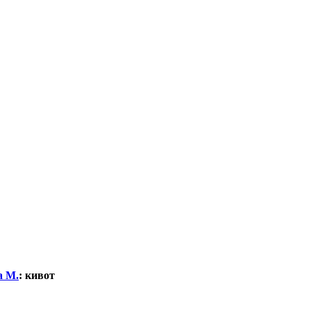
а М.
:
кивот