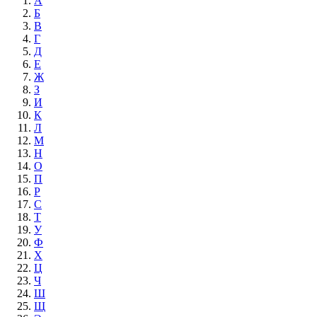
А
Б
В
Г
Д
Е
Ж
З
И
К
Л
М
Н
О
П
Р
С
Т
У
Ф
Х
Ц
Ч
Ш
Щ