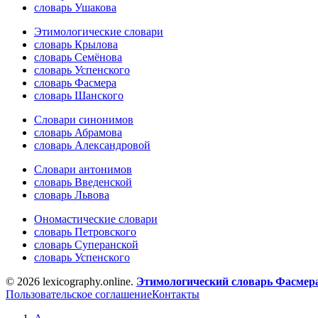
словарь Ушакова
Этимологические словари
словарь Крылова
словарь Семёнова
словарь Успенского
словарь Фасмера
словарь Шанского
Словари синонимов
словарь Абрамова
словарь Александровой
Словари антонимов
словарь Введенской
словарь Львова
Ономастические словари
словарь Петровского
словарь Суперанской
словарь Успенского
© 2026 lexicography.online.
Этимологический словарь Фасмер
Пользовательское соглашение
Контакты