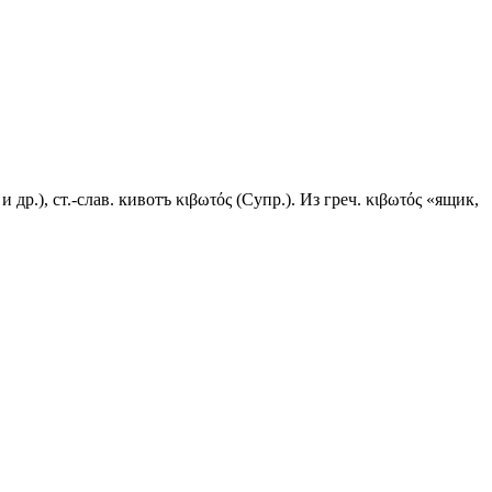
 др.), ст.-слав.
кивотъ
κιβωτός (Супр.). Из греч. κιβωτός «ящик,