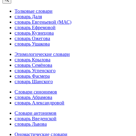
Толковые словари
словарь Даля
словарь Евгеньевой (МАС)
словарь Ефремовой
словарь Кузнецова
словарь Ожегова
словарь Ушакова
Этимологические словари
словарь Крылова
словарь Семёнова
словарь Успенского
словарь Фасмера
словарь Шанского
Словари синонимов
словарь Абрамова
словарь Александровой
Словари антонимов
словарь Введенской
словарь Львова
Ономастические словари