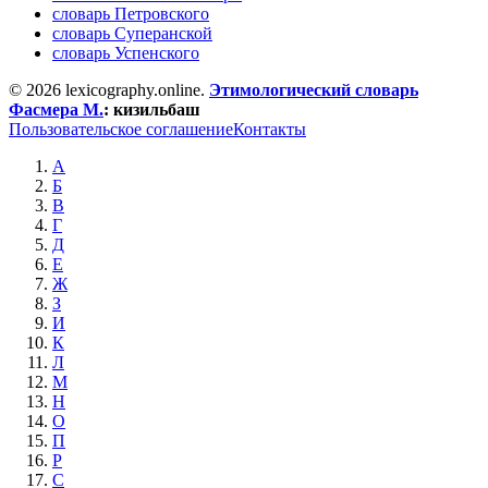
словарь Петровского
словарь Суперанской
словарь Успенского
© 2026 lexicography.online.
Этимологический словарь
Фасмера М.
:
кизильбаш
Пользовательское соглашение
Контакты
А
Б
В
Г
Д
Е
Ж
З
И
К
Л
М
Н
О
П
Р
С