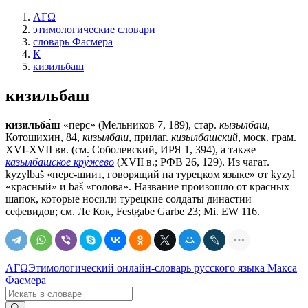
ΛΓΩ
этимологические словари
словарь Фасмера
К
кизильбаш
кизильбаш
кизильба́ш
«перс» (Мельников 7, 189), стар.
кызылбаш
,
Котошихин, 84,
кизылбаш
, прилаг.
кизылбашский
, моск. грам.
XVI-XVII вв. (см. Соболевский, ИРЯ 1, 394), а также
казылбашское кру́жево
(XVII в.; РФВ 26, 129). Из чагат.
kyzylbaš «перс-шиит, говорящий на турецком языке» от kуzуl
«красный» и bаš «голова». Название произошло от красных
шапок, которые носили турецкие солдаты династии
сефевидов; см. Ле Кок, Festgabe Garbe 23; Мi. ЕW 116.
ΛΓΩ
Этимологический онлайн-словарь русского языка Макса
Фасмера