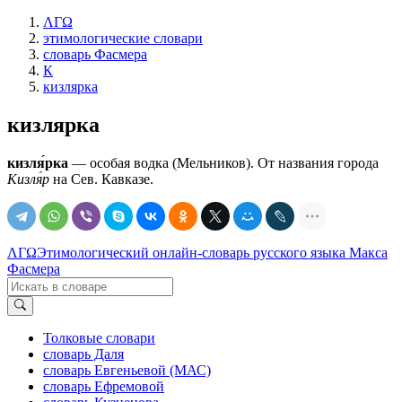
ΛΓΩ
этимологические словари
словарь Фасмера
К
кизлярка
кизлярка
кизля́рка
— особая водка (Мельников). От названия города
Кизля́р
на Сев. Кавказе.
ΛΓΩ
Этимологический онлайн-словарь русского языка Макса
Фасмера
Толковые словари
словарь Даля
словарь Евгеньевой (МАС)
словарь Ефремовой