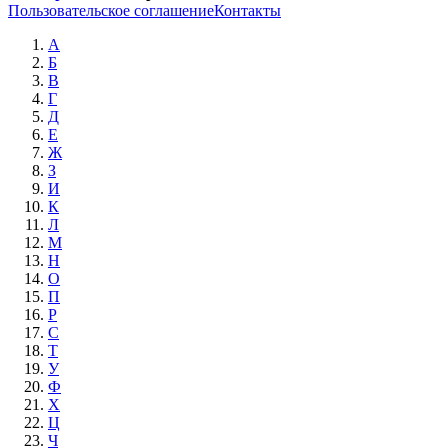
Пользовательское соглашение
Контакты
А
Б
В
Г
Д
Е
Ж
З
И
К
Л
М
Н
О
П
Р
С
Т
У
Ф
Х
Ц
Ч