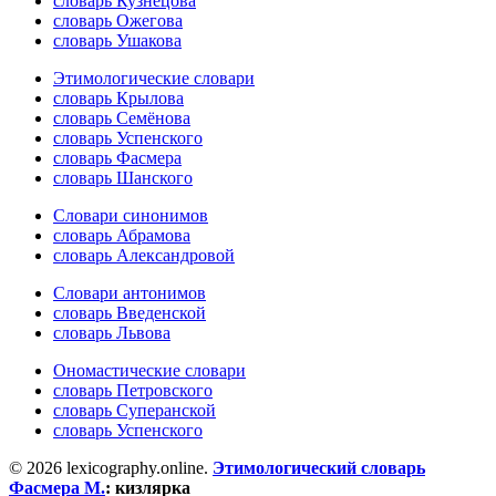
словарь Кузнецова
словарь Ожегова
словарь Ушакова
Этимологические словари
словарь Крылова
словарь Семёнова
словарь Успенского
словарь Фасмера
словарь Шанского
Словари синонимов
словарь Абрамова
словарь Александровой
Словари антонимов
словарь Введенской
словарь Львова
Ономастические словари
словарь Петровского
словарь Суперанской
словарь Успенского
© 2026 lexicography.online.
Этимологический словарь
Фасмера М.
:
кизлярка