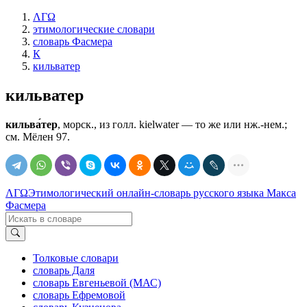
ΛΓΩ
этимологические словари
словарь Фасмера
К
кильватер
кильватер
кильва́тер
, морск., из голл. kielwater — то же или нж.-нем.;
см. Мёлен 97.
ΛΓΩ
Этимологический онлайн-словарь русского языка Макса
Фасмера
Толковые словари
словарь Даля
словарь Евгеньевой (МАС)
словарь Ефремовой