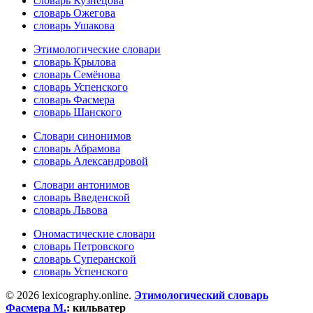
словарь Кузнецова
словарь Ожегова
словарь Ушакова
Этимологические словари
словарь Крылова
словарь Семёнова
словарь Успенского
словарь Фасмера
словарь Шанского
Словари синонимов
словарь Абрамова
словарь Александровой
Словари антонимов
словарь Введенской
словарь Львова
Ономастические словари
словарь Петровского
словарь Суперанской
словарь Успенского
© 2026 lexicography.online.
Этимологический словарь
Фасмера М.
:
кильватер