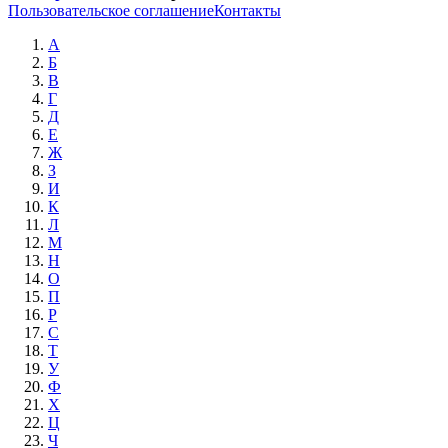
Пользовательское соглашение
Контакты
А
Б
В
Г
Д
Е
Ж
З
И
К
Л
М
Н
О
П
Р
С
Т
У
Ф
Х
Ц
Ч