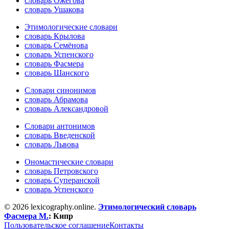
словарь Ожегова
словарь Ушакова
Этимологические словари
словарь Крылова
словарь Семёнова
словарь Успенского
словарь Фасмера
словарь Шанского
Словари синонимов
словарь Абрамова
словарь Александровой
Словари антонимов
словарь Введенской
словарь Львова
Ономастические словари
словарь Петровского
словарь Суперанской
словарь Успенского
© 2026 lexicography.online.
Этимологический словарь
Фасмера М.
:
Кипр
Пользовательское соглашение
Контакты