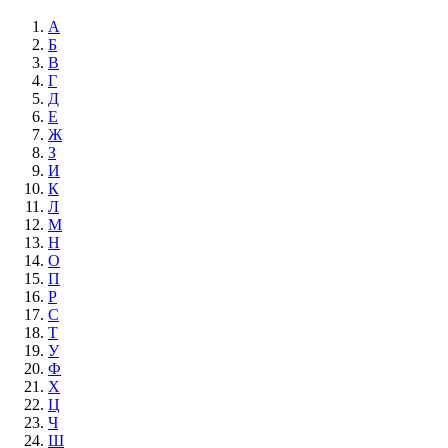
А
Б
В
Г
Д
Е
Ж
З
И
К
Л
М
Н
О
П
Р
С
Т
У
Ф
Х
Ц
Ч
Ш