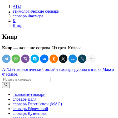
ΛΓΩ
этимологические словари
словарь Фасмера
К
Кипр
Кипр
Кипр
— название острова. Из греч. Κύπρος.
ΛΓΩ
Этимологический онлайн-словарь русского языка Макса
Фасмера
Толковые словари
словарь Даля
словарь Евгеньевой (МАС)
словарь Ефремовой
словарь Кузнецова