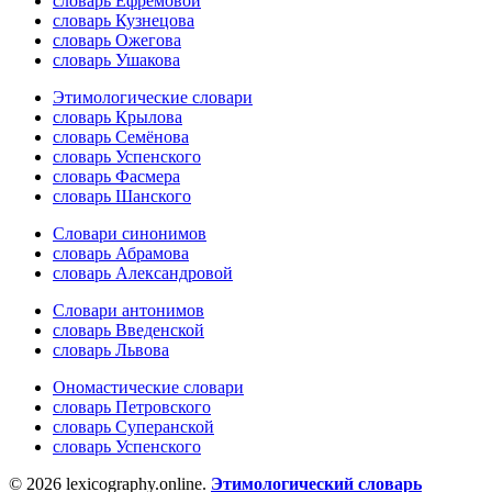
словарь Ефремовой
словарь Кузнецова
словарь Ожегова
словарь Ушакова
Этимологические словари
словарь Крылова
словарь Семёнова
словарь Успенского
словарь Фасмера
словарь Шанского
Словари синонимов
словарь Абрамова
словарь Александровой
Словари антонимов
словарь Введенской
словарь Львова
Ономастические словари
словарь Петровского
словарь Суперанской
словарь Успенского
© 2026 lexicography.online.
Этимологический словарь