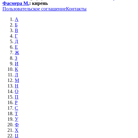
Фасмера М.
:
кирень
Пользовательское соглашение
Контакты
А
Б
В
Г
Д
Е
Ж
З
И
К
Л
М
Н
О
П
Р
С
Т
У
Ф
Х
Ц