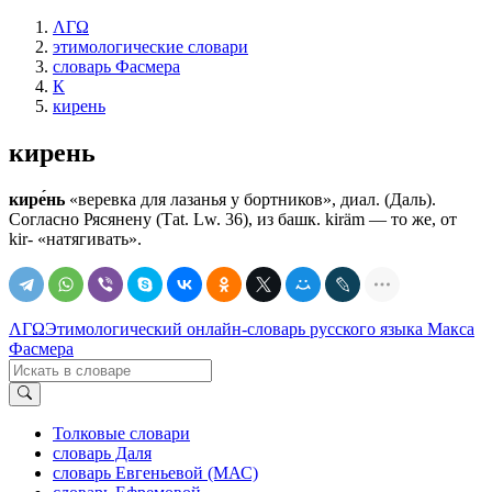
ΛΓΩ
этимологические словари
словарь Фасмера
К
кирень
кирень
кире́нь
«веревка для лазанья у бортников», диал. (Даль).
Согласно Рясянену (Таt. Lw. 36), из башк. kiräm — то же, от
kir- «натягивать».
ΛΓΩ
Этимологический онлайн-словарь русского языка Макса
Фасмера
Толковые словари
словарь Даля
словарь Евгеньевой (МАС)