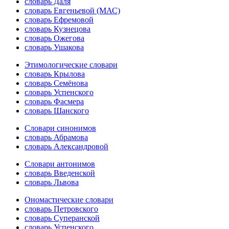
словарь Даля
словарь Евгеньевой (МАС)
словарь Ефремовой
словарь Кузнецова
словарь Ожегова
словарь Ушакова
Этимологические словари
словарь Крылова
словарь Семёнова
словарь Успенского
словарь Фасмера
словарь Шанского
Словари синонимов
словарь Абрамова
словарь Александровой
Словари антонимов
словарь Введенской
словарь Львова
Ономастические словари
словарь Петровского
словарь Суперанской
словарь Успенского