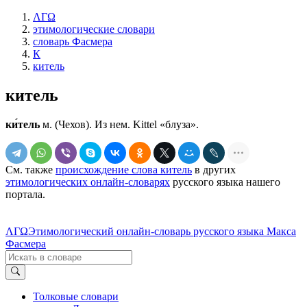
ΛΓΩ
этимологические словари
словарь Фасмера
К
китель
китель
ки́тель
м. (Чехов). Из нем. Kittel «блуза».
См. также
происхождение слова китель
в других
этимологических онлайн-словарях
русского языка нашего
портала.
ΛΓΩ
Этимологический онлайн-словарь русского языка Макса
Фасмера
Толковые словари