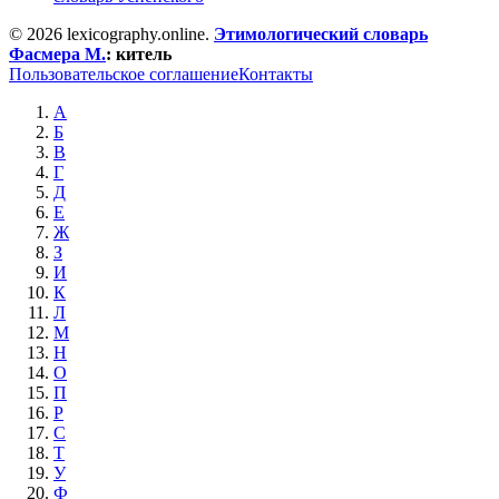
© 2026 lexicography.online.
Этимологический словарь
Фасмера М.
:
китель
Пользовательское соглашение
Контакты
А
Б
В
Г
Д
Е
Ж
З
И
К
Л
М
Н
О
П
Р
С
Т
У
Ф