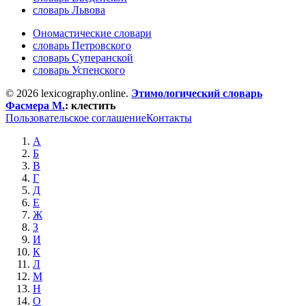
словарь Львова
Ономастические словари
словарь Петровского
словарь Суперанской
словарь Успенского
© 2026 lexicography.online.
Этимологический словарь
Фасмера М.
:
клестить
Пользовательское соглашение
Контакты
А
Б
В
Г
Д
Е
Ж
З
И
К
Л
М
Н
О