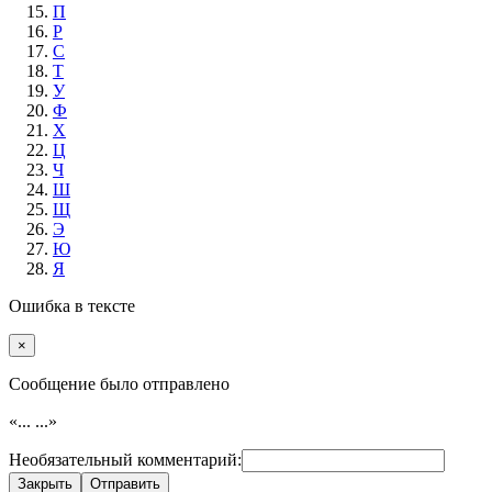
П
Р
С
Т
У
Ф
Х
Ц
Ч
Ш
Щ
Э
Ю
Я
Ошибка в тексте
×
Cообщение было отправлено
«...
...»
Необязательный комментарий:
Закрыть
Отправить