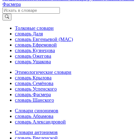
Фасмера
Толковые словари
словарь Даля
словарь Евгеньевой (МАС)
словарь Ефремовой
словарь Кузнецова
словарь Ожегова
словарь Ушакова
Этимологические словари
словарь Крылова
словарь Семёнова
словарь Успенского
словарь Фасмера
словарь Шанского
Словари синонимов
словарь Абрамова
словарь Александровой
Словари антонимов
словарь Введенской