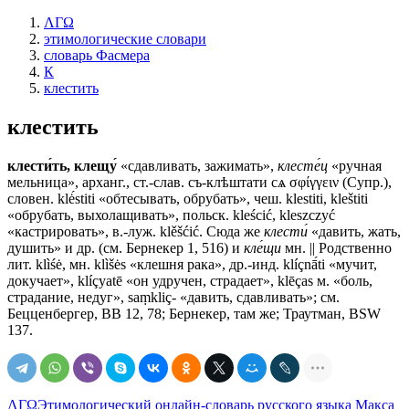
ΛΓΩ
этимологические словари
словарь Фасмера
К
клестить
клестить
клести́ть, клещу́
«сдавливать, зажимать»,
клесте́ц
«ручная
мельница», арханг., ст.-слав.
съ-клѣштати сѧ
σφίγγειν (Супр.),
словен. klė́stiti «обтесывать, обрубать», чеш. klestiti, kleštiti
«обрубать, выхолащивать», польск. kleścić, kleszczyć
«кастрировать», в.-луж. klěšćić. Сюда же
клести́
«давить, жать,
душить» и др. (см. Бернекер 1, 516) и
кле́щи
мн. || Родственно
лит. klìśė, мн. klìšės «клешня рака», др.-инд. klíçnā́ti «мучит,
докучает», klíçyatē «он удручен, страдает», klēças м. «боль,
страдание, недуг», saṃkliç- «давить, сдавливать»; см.
Бецценбергер, ВВ 12, 78; Бернекер, там же; Траутман, ВSW
137.
ΛΓΩ
Этимологический онлайн-словарь русского языка Макса