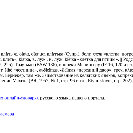
.
клѣть
ж. οἰκία, οἴκημα,
клѣтъка
(Супр.), болг.
клет
«клетка, ногреб»
 клеть», klatka, в.-луж., н.-луж. klětkа «клетка для птицы». || Родс
Э. 2, 225), Траутман (ВSW 136), вопреки Мерингеру (IF 16, 120 и сл
 šlìtė «лестница»,
at-šleĩmas
, -šlaĩmas «передний двор», греч. κλι
ица»; см. Бернекер, там же. Заимствование из кельтских языков, во
ие Махека (ВЯ, 1957, № 1, стр. 96 и сл.; Еtуm. slovn., стр. 202)
х онлайн-словарях
русского языка нашего портала.
Фасмера