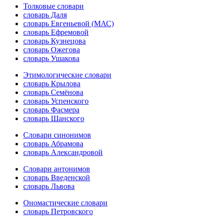
Толковые словари
словарь Даля
словарь Евгеньевой (МАС)
словарь Ефремовой
словарь Кузнецова
словарь Ожегова
словарь Ушакова
Этимологические словари
словарь Крылова
словарь Семёнова
словарь Успенского
словарь Фасмера
словарь Шанского
Словари синонимов
словарь Абрамова
словарь Александровой
Словари антонимов
словарь Введенской
словарь Львова
Ономастические словари
словарь Петровского