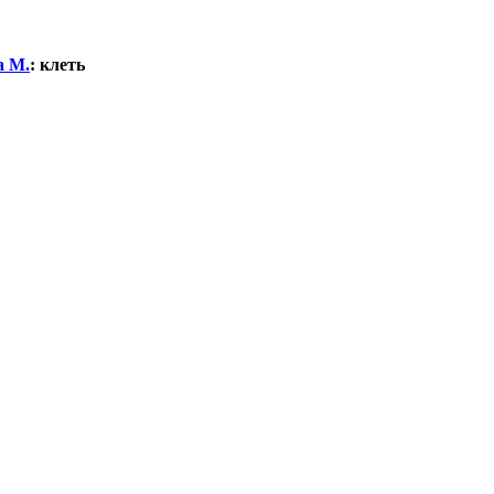
а М.
:
клеть