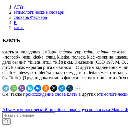
ΛΓΩ
этимологические словари
словарь Фасмера
К
клеть
клеть
клеть
ж. «кладовая, амбар»,
кле́тка
, укр.
клiть
,
клíтка
, ст.-слав
«погреб», чеш. kletka, слвц. klietka, польск. kleć «хижина, шалаш,
дало бы лит. *klietis, лтш. *klèts); см. Эндзелин (СБЭ 197, М.-
лит. klaĩmas «крытая рига с овином». С другим задненёбным: лит.
clíath «сrаtеs», гот. hleiÞra «палатка», д.-в.-н. leitara «лестн
бы *klitъ). [Трудно доказуемо в фонетическом отношении объяснен
См. также
происхождение слова клеть
в других
этимологически
ΛΓΩ
Этимологический онлайн-словарь русского языка Макса 