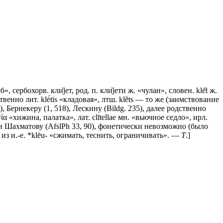
, сербохорв. кли̏jет, род. п. кли̏jети ж. «чулан», словен. klė̑t ж.
твенно лит. klė́tis «кладовая», лтш. klẽts — то же (заимствование
.), Бернекеру (1, 518), Лескину (Bildg. 235), далее родственно
σία «хижина, палатка», лат. clītellae мн. «вьючное седло», ирл.
преки Шахматову (AfslPh 33, 90), фонетически невозможно (было
, из и.-е. *klēu- «сжимать, теснить, ограничивать». —
Т
.]