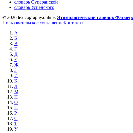
словарь Суперанской
словарь Успенского
© 2026 lexicography.online.
Этимологический словарь Фасмер
Пользовательское соглашение
Контакты
А
Б
В
Г
Д
Е
Ж
З
И
К
Л
М
Н
О
П
Р
С
Т
У