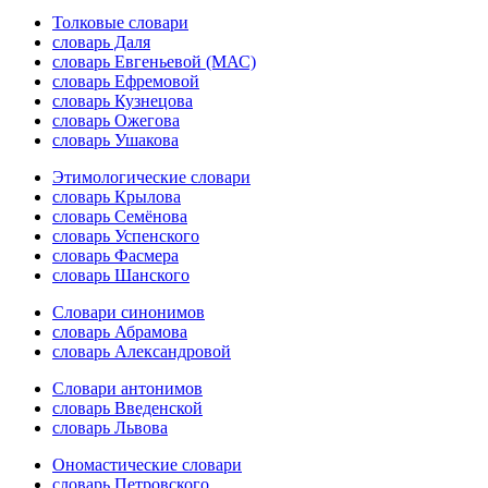
Толковые словари
словарь Даля
словарь Евгеньевой (МАС)
словарь Ефремовой
словарь Кузнецова
словарь Ожегова
словарь Ушакова
Этимологические словари
словарь Крылова
словарь Семёнова
словарь Успенского
словарь Фасмера
словарь Шанского
Словари синонимов
словарь Абрамова
словарь Александровой
Словари антонимов
словарь Введенской
словарь Львова
Ономастические словари
словарь Петровского