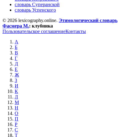
словарь Суперанской
словарь Успенского
© 2026 lexicography.online.
Этимологический словарь
Фасмера М.
:
клубника
Пользовательское соглашение
Контакты
А
Б
В
Г
Д
Е
Ж
З
И
К
Л
М
Н
О
П
Р
С
Т