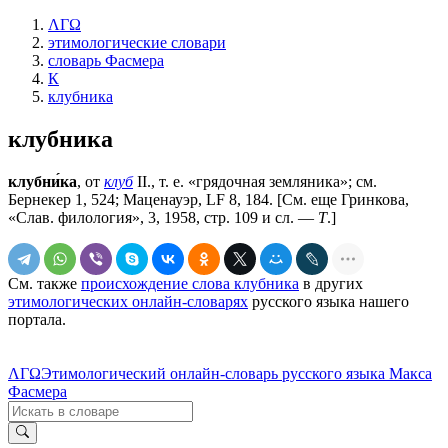
ΛΓΩ
этимологические словари
словарь Фасмера
К
клубника
клубника
клубни́ка
, от
клуб
II., т. е. «грядочная земляника»; см.
Бернекер 1, 524; Маценауэр, LF 8, 184. [См. еще Гринкова,
«Слав. филология», 3, 1958, стр. 109 и сл. —
Т
.]
См. также
происхождение слова клубника
в других
этимологических онлайн-словарях
русского языка нашего
портала.
ΛΓΩ
Этимологический онлайн-словарь русского языка Макса
Фасмера