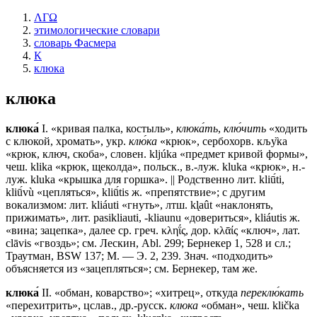
ΛΓΩ
этимологические словари
словарь Фасмера
К
клюка
клюка
клюка́
I. «кривая палка, костыль»,
клюка́ть
,
клю́чить
«ходить
с клюкой, хромать», укр.
клю́ка
«крюк», сербохорв. кљу̏ка
«крюк, ключ, скоба», словен. kljúkа «предмет кривой формы»,
чеш. klikа «крюк, щеколда», польск., в.-луж. klukа «крюк», н.-
луж. klukа «крышка для горшка». || Родственно лит. kliū́ti,
kliū́vù «цепляться», kliū́tis ж. «препятствие»; с другим
вокализмом: лит. kliáuti «гнуть», лтш. kl̨aût «наклонять,
прижимать», лит. pasikliauti, -kliaunu «довериться», kliáutis ж.
«вина; зацепка», далее ср. греч. κληΐς, дор. κλᾱίς «ключ», лат.
clāvis «гвоздь»; см. Лескин, Abl. 299; Бернекер 1, 528 и сл.;
Траутман, ВSW 137; М. — Э. 2, 239. Знач. «подходить»
объясняется из «зацепляться»; см. Бернекер, там же.
клюка́
II. «обман, коварство»; «хитрец», откуда
переклю́кать
«перехитрить», цслав., др.-русск.
клюка
«обман», чеш. kličkа