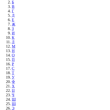
Б
В
Г
Д
Е
Ж
З
И
К
Л
М
Н
О
П
Р
С
Т
У
Ф
Х
Ц
Ч
Ш
Щ
Э