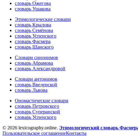
словарь Ожегова
словарь Ушакова
Этимологические словари
словарь Крылова
словарь Семёнова
словарь Успенского
словарь Фасмера
словарь Шанского
Словари синонимов
словарь Абрамова
словарь Александровой
Словари антонимов
словарь Введенской
словарь Львова
Ономастические словари
словарь Петровского
словарь Суперанской
словарь Успенского
© 2026 lexicography.online.
Этимологический словарь Фасмер
Пользовательское соглашение
Контакты