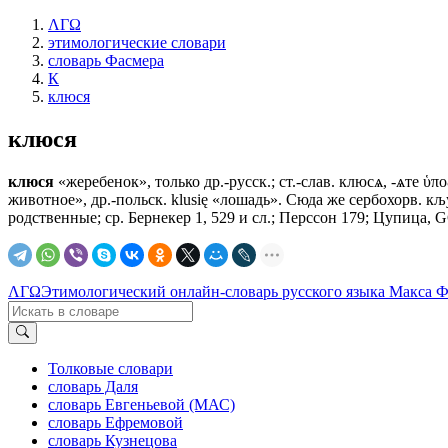
ΛΓΩ
этимологические словари
словарь Фасмера
К
клюся
клюся
клюся
«жеребенок», только др.-русск.; ст.-слав.
клюсѧ, -ѧте
ὑποζ
животное», др.-польск. klusię «лошадь». Сюда же сербохорв. кљу
родственные; ср. Бернекер 1, 529 и сл.; Перссон 179; Цупица, G
ΛΓΩ
Этимологический онлайн-словарь русского языка Макса 
Толковые словари
словарь Даля
словарь Евгеньевой (МАС)
словарь Ефремовой
словарь Кузнецова