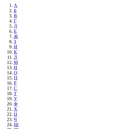
А
Б
В
Г
Д
Е
Ж
З
И
К
Л
М
Н
О
П
Р
С
Т
У
Ф
Х
Ц
Ч
Ш