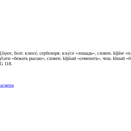
ύγιον, болг. клюсе́, сербохорв. кљу́се «лошадь», словен. kljúsе «
̏сати «бежать рысью», словен. kljúsati «семенить», чеш. klusati «
G 118.
Фасмера