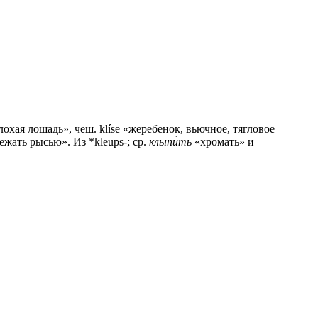
плохая лошадь», чеш. klísе «жеребенок, вьючное, тягловое
бежать рысью». Из *kleups-; ср.
клыпи́ть
«хромать» и